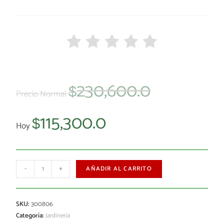
230,600.0
$
Precio Normal
115,300.0
$
Hoy
-
+
AÑADIR AL CARRITO
SKU:
300806
Categoría:
Jardineria