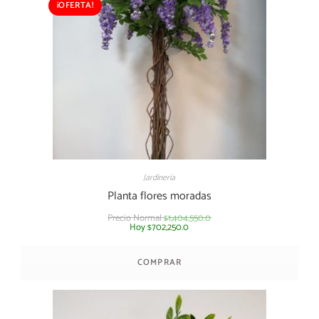
¡OFERTA!
Jardineria
Planta flores moradas
Precio Normal
1,404,550.0
$
Hoy
702,250.0
$
COMPRAR