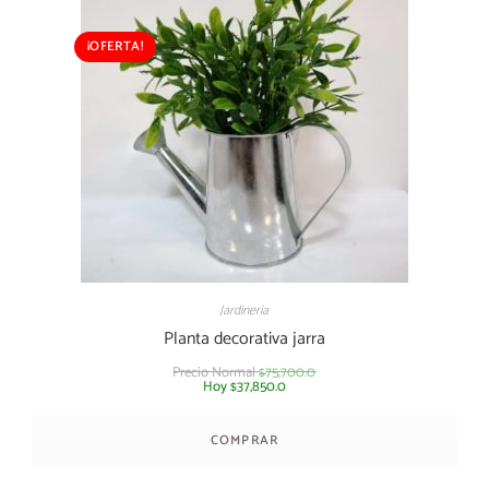
¡OFERTA!
Jardineria
Planta decorativa jarra
Precio Normal
75,700.0
$
Hoy
37,850.0
$
COMPRAR