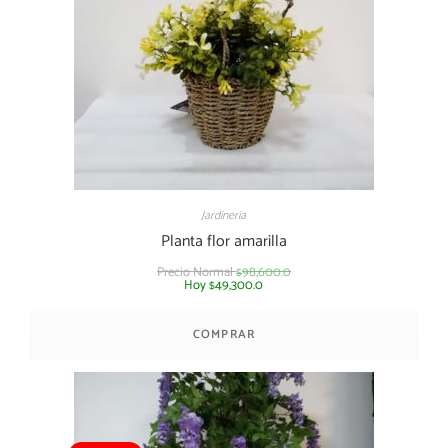
Jardineria
Planta flor amarilla
Precio Normal
98,600.0
$
Hoy
49,300.0
$
COMPRAR