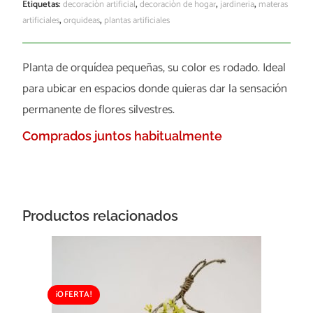
Etiquetas:
decoraciòn artificial
,
decoraciòn de hogar
,
jardineria
,
materas
artificiales
,
orquideas
,
plantas artificiales
Planta de orquídea pequeñas, su color es rodado. Ideal
para ubicar en espacios donde quieras dar la sensación
permanente de flores silvestres.
Comprados juntos habitualmente
Productos relacionados
¡OFERTA!