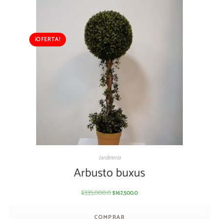
¡OFERTA!
Jardineria
Arbusto buxus
335,000.0
167,500.0
$
$
COMPRAR