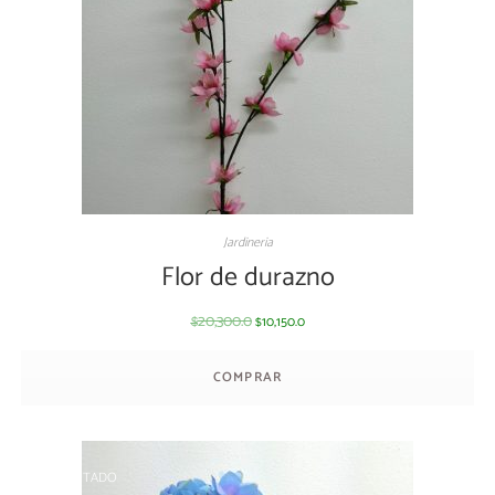
Jardineria
Flor de durazno
20,300.0
10,150.0
$
$
COMPRAR
AGOTADO