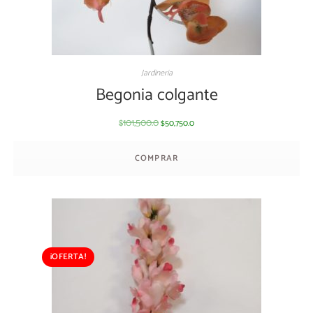
Jardineria
Begonia colgante
101,500.0
50,750.0
$
$
COMPRAR
¡OFERTA!