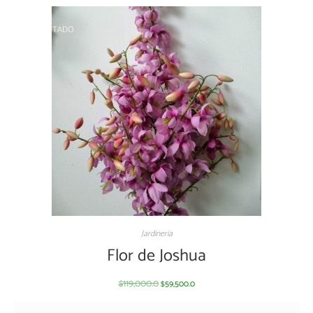
AGOTADO
Jardineria
Flor de Joshua
119,000.0
59,500.0
$
$