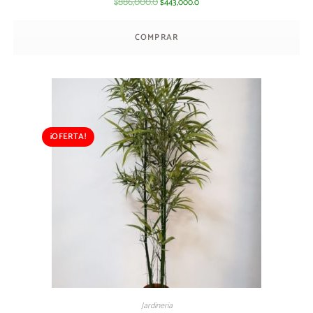
886,000.0
443,000.0
$
$
COMPRAR
¡OFERTA!
Jardineria