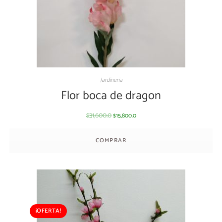
Jardineria
Flor boca de dragon
31,600.0
15,800.0
$
$
COMPRAR
¡OFERTA!