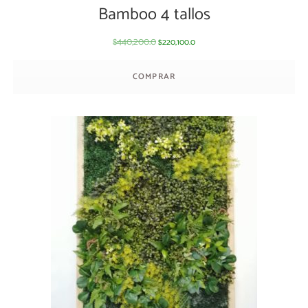
Bamboo 4 tallos
440,200.0
220,100.0
$
$
COMPRAR