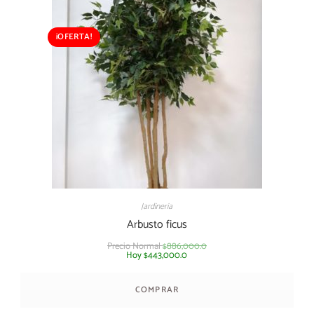
¡OFERTA!
Jardineria
Arbusto ficus
Precio Normal
886,000.0
$
Hoy
443,000.0
$
COMPRAR