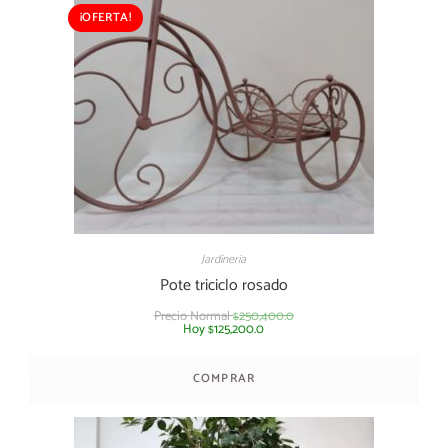
¡OFERTA!
Jardineria
Pote triciclo rosado
Precio Normal
250,400.0
$
Hoy
125,200.0
$
COMPRAR