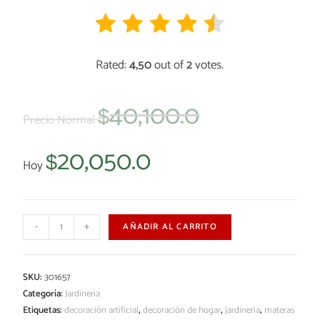
Rated:
4,50
out of
2
votes.
40,100.0
$
Precio Normal
20,050.0
$
Hoy
-
+
AÑADIR AL CARRITO
SKU:
301657
Categoría:
Jardineria
Etiquetas:
decoraciòn artificial
,
decoraciòn de hogar
,
jardineria
,
materas