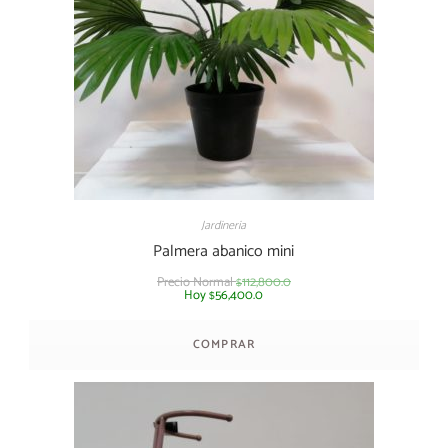
Jardineria
Palmera abanico mini
Precio Normal
112,800.0
$
Hoy
56,400.0
$
COMPRAR