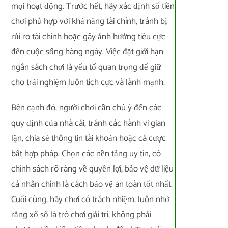
mọi hoạt động. Trước hết, hãy xác định số tiền
chơi phù hợp với khả năng tài chính, tránh bị
rủi ro tài chính hoặc gây ảnh hưởng tiêu cực
đến cuộc sống hàng ngày. Việc đặt giới hạn
ngân sách chơi là yếu tố quan trọng để giữ
cho trải nghiệm luôn tích cực và lành mạnh.
Bên cạnh đó, người chơi cần chú ý đến các
quy định của nhà cái, tránh các hành vi gian
lận, chia sẻ thông tin tài khoản hoặc cá cược
bất hợp pháp. Chọn các nền tảng uy tín, có
chính sách rõ ràng về quyền lợi, bảo vệ dữ liệu
cá nhân chính là cách bảo vệ an toàn tốt nhất.
Cuối cùng, hãy chơi có trách nhiệm, luôn nhớ
rằng xổ số là trò chơi giải trí, không phải