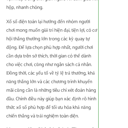
hộp, nhanh chóng.
Xổ số điện toán lại hướng đến nhóm người
chơi mong muốn giải trí hiện đại, tiện lợi, có cơ
hội thắng thưởng lớn trong các kỳ quay tự
động. Để lựa chọn phù hợp nhất, người chơi
cần dựa trên sở thích, thời gian có thể dành
cho việc chơi, cũng như ngân sách cá nhân.
Đồng thời, các yếu tố về tỷ lệ trả thưởng, khả
năng thắng lớn và các chương trình khuyến
mãi cũng cần là những tiêu chí xét đoán hàng
đầu. Chính điều này giúp bạn xác định rõ hình
thức xổ số phù hợp để tối ưu hóa khả năng
chiến thắng và trải nghiệm toàn diện.