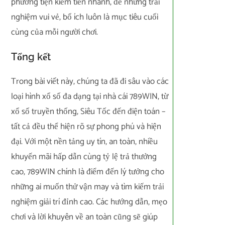
phương tiện kiếm tiền nhanh, để những trải
nghiệm vui vẻ, bổ ích luôn là mục tiêu cuối
cùng của mỗi người chơi.
Tổng kết
Trong bài viết này, chúng ta đã đi sâu vào các
loại hình xổ số đa dạng tại nhà cái 789WIN, từ
xổ số truyền thống, Siêu Tốc đến điện toán –
tất cả đều thể hiện rõ sự phong phú và hiện
đại. Với một nền tảng uy tín, an toàn, nhiều
khuyến mãi hấp dẫn cùng tỷ lệ trả thưởng
cao, 789WIN chính là điểm đến lý tưởng cho
những ai muốn thử vận may và tìm kiếm trải
nghiệm giải trí đỉnh cao. Các hướng dẫn, mẹo
chơi và lời khuyên về an toàn cũng sẽ giúp