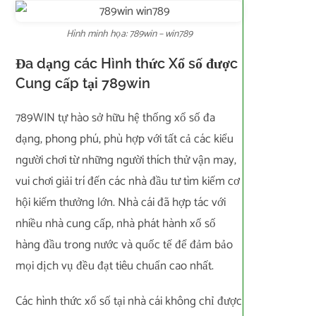
Hình minh họa: 789win – win789
Đa dạng các Hình thức Xổ số được
Cung cấp tại 789win
789WIN tự hào sở hữu hệ thống xổ số đa
dạng, phong phú, phù hợp với tất cả các kiểu
người chơi từ những người thích thử vận may,
vui chơi giải trí đến các nhà đầu tư tìm kiếm cơ
hội kiếm thưởng lớn. Nhà cái đã hợp tác với
nhiều nhà cung cấp, nhà phát hành xổ số
hàng đầu trong nước và quốc tế để đảm bảo
mọi dịch vụ đều đạt tiêu chuẩn cao nhất.
Các hình thức xổ số tại nhà cái không chỉ được