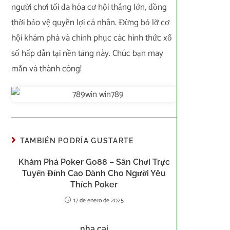
người chơi tối đa hóa cơ hội thắng lớn, đồng
thời bảo vệ quyền lợi cá nhân. Đừng bỏ lỡ cơ
hội khám phá và chinh phục các hình thức xổ
số hấp dẫn tại nền tảng này. Chúc bạn may
mắn và thành công!
TAMBIÉN PODRÍA GUSTARTE
Khám Phá Poker Go88 – Sân Chơi Trực
Tuyến Đỉnh Cao Dành Cho Người Yêu
Thích Poker
17 de enero de 2025
nha cai