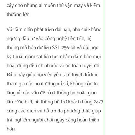
cậy cho những ai muốn thử vận may và kiếm
thưởng lớn.
Với tầm nhìn phát triển dài hạn, nhà cái không
ngừng đầu tư vào công nghệ tiên tiến, hệ
thống mã hóa dữ liệu SSL 256-bit và đội ngũ
kỹ thuật giám sát liên tục nhằm đảm bảo mọi
hoạt động đều chính xác và an toàn tuyệt đối.
Điều này giúp hội viên yên tâm tuyệt đối khi
tham gia các hoạt động xổ số, không còn lo
lắng về các vấn đề rò rỉ thông tin hoặc gian
lận. Đặc biệt, hệ thống hỗ trợ khách hàng 24/7
cùng các dịch vụ hỗ trợ đa phương thức giúp
trải nghiệm người chơi ngày càng hoàn thiện
hơn.