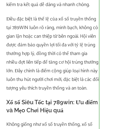
kiểm tra kết quả dễ dàng và nhanh chóng.
Điều đặc biệt là thể lệ của xổ số truyền thống
tại 789WIN luôn rõ ràng, minh bạch, không có
gian lận hoặc can thiệp từ bên ngoài. Hội viên
được đảm bảo quyền lợi tối đa với tỷ lệ trúng
thưởng hợp lý, đồng thời có thể tham gia
nhiều đợt liên tiếp để tăng cơ hội trúng thưởng
lớn. Đây chính là điểm cộng giúp loại hình này
luôn thu hút người chơi mới, đặc biệt là các đối
tượng yêu thích truyền thống và an toàn.
Xổ số Siêu Tốc tại 789win: Ưu điểm
và Mẹo Chơi Hiệu quả
Không giống như xổ số truyền thống, xổ số