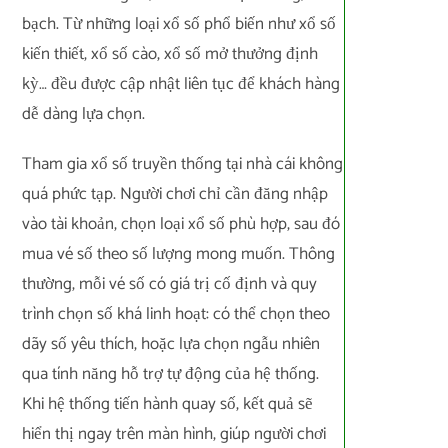
bạch. Từ những loại xổ số phổ biến như xổ số
kiến thiết, xổ số cào, xổ số mở thưởng định
kỳ… đều được cập nhật liên tục để khách hàng
dễ dàng lựa chọn.
Tham gia xổ số truyền thống tại nhà cái không
quá phức tạp. Người chơi chỉ cần đăng nhập
vào tài khoản, chọn loại xổ số phù hợp, sau đó
mua vé số theo số lượng mong muốn. Thông
thường, mỗi vé số có giá trị cố định và quy
trình chọn số khá linh hoạt: có thể chọn theo
dãy số yêu thích, hoặc lựa chọn ngẫu nhiên
qua tính năng hỗ trợ tự động của hệ thống.
Khi hệ thống tiến hành quay số, kết quả sẽ
hiển thị ngay trên màn hình, giúp người chơi