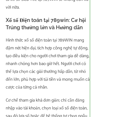
vời nữa.
Xổ số Điện toán tại 789win: Cơ hội
Trúng thưởng lớn và Hướng dẫn
Hình thức xổ số điện toán tại 789WIN mang
đậm nét hiện đại, tích hợp công nghệ tự động,
tạo điều kiện cho người chơi tham gia dễ dàng,
nhanh chóng hơn bao giờ hết. Người chơi có
thể lựa chọn các giải thưởng hấp dẫn, từ nhỏ
đến lớn, phù hợp với túi tiền và mong muốn cá
cược của từng cá nhân.
Cơ chế tham gia khá đơn giản; chỉ cần đăng
nhập vào tài khoản, chọn loại xổ số điện toán,
sau đó lựa số hoặc để hệ thống tự chọn ngẫu