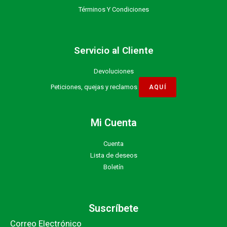
Términos Y Condiciones
Servicio al Cliente
Devoluciones
Peticiones, quejas y reclamos
Mi Cuenta
Cuenta
Lista de deseos
Boletín
Suscríbete
Correo Electrónico