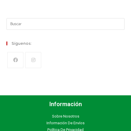
Síguenos:
Información
Sobre Nosotros
Información De Envíos
Política De Privacidad