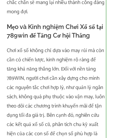
chắc chắn sẽ mang lại nhiều thành công đáng
mong đợi.
Mẹo và Kinh nghiệm Chơi Xổ số tại
789win để Tăng Cơ hội Thắng
Chơi xổ số không chỉ dựa vào may rủi mà còn
cần có chiến lược, kinh nghiệm rõ ràng để
tăng khả năng thắng lớn. Đối với nền tảng
789WIN, người chơi cần xây dựng cho mình
các nguyên tắc chơi hợp lý, như quản lý ngân
sách, không quá phụ thuộc vào vận may, luôn
theo dõi các chương trình khuyến mãi để tận
dụng tối đa giá trị. Bên cạnh đó, nghiên cứu
các kết quả xổ số cũ, phân tích chu kỳ xuất
hiện của các con số để chọn số phù hợp là