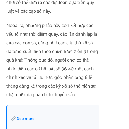
chơi có thể đưa ra các dự đoán dựa trên quy
luật về các cặp số này.
Ngoài ra, phương pháp này còn kết hợp các
yếu tố như thời điểm quay, các lần đánh lặp lại
của các con số, cũng như các cầu thủ xổ số
đã từng xuất hiện theo chiến lược Xiên 3 trong
quá khứ. Thông qua đó, người chơi có thể
nhận diện các cơ hội bắt số 96-40 một cách
chính xác và tối ưu hơn, góp phần tăng tỉ lệ
thắng đáng kể trong các kỳ xổ số thể hiện sự
chặt chẽ của phân tích chuyên sâu.
See more: