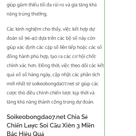
giúp giảm thiểu tối đa rủi ro và gia tăng khả
năng trúng thưởng.
Các kinh nghiệm cho thấy, việc kết hợp dự
đoán số 96-40 dựa trên các bộ số này còn
giúp xác định các cặp số liên tiếp hoặc các số
đồng hành phù hợp, tạo ra các cơ hội chốt
chính xác hơn. Đồng thời, việc theo dõi các kết
quả xổ số hàng ngày, cập nhật các phân tích
mới nhất từ soikeobongda07.net sẽ giúp các
cược thủ điều chỉnh chiến lược kịp thời và
tăng khả năng thành công trong dự đoán.
Soikeobongda07.net Chia Sẻ
Chiến Lược Soi Cầu Xiên 3 Miền
Bắc Hiệu Quả