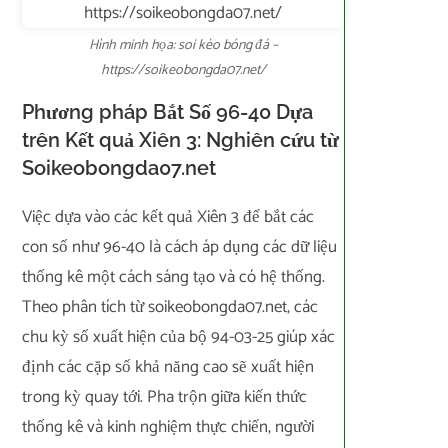
Hình minh họa: soi kèo bóng đá –
https://soikeobongda07.net/
Phương pháp Bắt Số 96-40 Dựa
trên Kết quả Xiên 3: Nghiên cứu từ
Soikeobongda07.net
Việc dựa vào các kết quả Xiên 3 để bắt các
con số như 96-40 là cách áp dụng các dữ liệu
thống kê một cách sáng tạo và có hệ thống.
Theo phân tích từ soikeobongda07.net, các
chu kỳ số xuất hiện của bộ 94-03-25 giúp xác
định các cặp số khả năng cao sẽ xuất hiện
trong kỳ quay tới. Pha trộn giữa kiến thức
thống kê và kinh nghiệm thực chiến, người