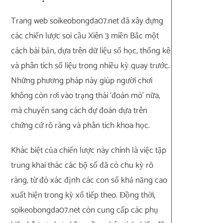
Trang web soikeobongda07.net đã xây dựng
các chiến lược soi cầu Xiên 3 miền Bắc một
cách bài bản, dựa trên dữ liệu số học, thống kê
và phân tích số liệu trong nhiều kỳ quay trước.
Những phương pháp này giúp người chơi
không còn rơi vào trạng thái ‘đoán mò’ nữa,
mà chuyển sang cách dự đoán dựa trên
chứng cứ rõ ràng và phân tích khoa học.
Khác biệt của chiến lược này chính là việc tập
trung khai thác các bộ số đã có chu kỳ rõ
ràng, từ đó xác định các con số khả năng cao
xuất hiện trong kỳ xổ tiếp theo. Đồng thời,
soikeobongda07.net còn cung cấp các phụ