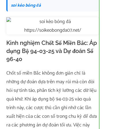
soi kèo bóng đá
Kinh nghiệm Chốt Số Miền Bắc: Áp
dụng Bộ 94-03-25 và Dự đoán Số
96-40
Chốt số miền Bắc không đơn giản chỉ là
những dự đoán dựa trên may rủi mà còn đòi
hỏi sự tỉnh táo, phân tích kỹ lưỡng các dữ liệu
quá khứ. Khi áp dụng bộ 94-03-25 vào quá
trình này, các cược thủ cần ghi nhớ các lần
xuất hiện của các con số trong chu kỳ để đưa
ra các phương án dự đoán tối ưu. Việc này