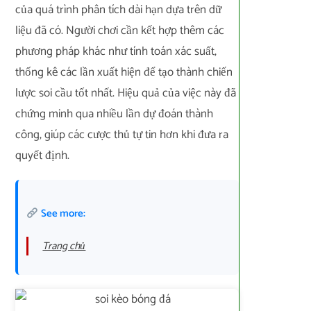
của quá trình phân tích dài hạn dựa trên dữ
liệu đã có. Người chơi cần kết hợp thêm các
phương pháp khác như tính toán xác suất,
thống kê các lần xuất hiện để tạo thành chiến
lược soi cầu tốt nhất. Hiệu quả của việc này đã
chứng minh qua nhiều lần dự đoán thành
công, giúp các cược thủ tự tin hơn khi đưa ra
quyết định.
See more:
Trang chủ