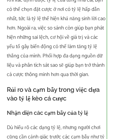
Khi xác định được tỷ lệ của từng nhà cái, bạn
có thể chọn đặt cược ở nơi có tỷ lệ hấp dẫn
nhất, tức là tỷ lệ thể hiện khả năng sinh lời cao
hơn. Ngoài ra, việc so sánh còn giúp bạn phát
hiện những sai lệch, cơ hội về giá trị và các
yếu tố gây biến động có thể làm tăng tỷ lệ
thắng của mình. Phối hợp đa dạng nguồn dữ
liệu và phân tích sát sao sẽ giúp bạn trở thành
cá cược thông minh hơn qua thời gian.
Rủi ro và cạm bẫy trong việc dựa
vào tỷ lệ kèo cá cược
Nhận diện các cạm bẫy của tỷ lệ
Dù hiểu rõ các dạng tỷ lệ, nhưng người chơi
cũng cần cảnh giác trước các cạm bẫy như tỷ