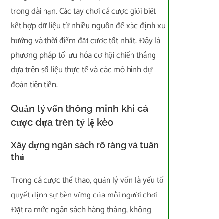
trong dài hạn. Các tay chơi cá cược giỏi biết
kết hợp dữ liệu từ nhiều nguồn để xác định xu
hướng và thời điểm đặt cược tốt nhất. Đây là
phương pháp tối ưu hóa cơ hội chiến thắng
dựa trên số liệu thực tế và các mô hình dự
đoán tiên tiến.
Quản lý vốn thông minh khi cá
cược dựa trên tỷ lệ kèo
Xây dựng ngân sách rõ ràng và tuân
thủ
Trong cá cược thể thao, quản lý vốn là yếu tố
quyết định sự bền vững của mỗi người chơi.
Đặt ra mức ngân sách hàng tháng, không