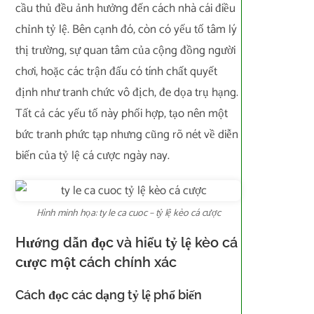
cầu thủ đều ảnh hưởng đến cách nhà cái điều
chỉnh tỷ lệ. Bên cạnh đó, còn có yếu tố tâm lý
thị trường, sự quan tâm của cộng đồng người
chơi, hoặc các trận đấu có tính chất quyết
định như tranh chức vô địch, đe dọa trụ hạng.
Tất cả các yếu tố này phối hợp, tạo nên một
bức tranh phức tạp nhưng cũng rõ nét về diễn
biến của tỷ lệ cá cược ngày nay.
Hình minh họa: ty le ca cuoc – tỷ lệ kèo cá cược
Hướng dẫn đọc và hiểu tỷ lệ kèo cá
cược một cách chính xác
Cách đọc các dạng tỷ lệ phổ biến