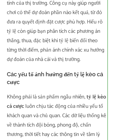
tính của thị trường. Công cụ này giúp người
chơi có thể dự đoán phần nào kết quả, từ đó
đưa ra quyết định đặt cược phù hợp. Hiểu rõ
tỷ lệ còn giúp bạn phân tích các phương án
thắng, thua, đặc biệt khi tỷ lệ biến đổi theo
từng thời điểm, phản ánh chính xác xu hướng
dự đoán của nhà cái và thị trường.
Các yếu tố ảnh hưởng đến tỷ lệ kèo cá
cược
Không phải là sản phẩm ngẫu nhiên,
tỷ lệ kèo
cá cược
luôn chịu tác động của nhiều yếu tố
khách quan và chủ quan. Các dữ liệu thống kê
về thành tích đội bóng, phong độ, chấn
thương, thời tiết hay các thông tin về tâm lý