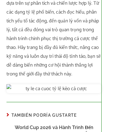
dựa trên sự phân tích và chiến lược hợp lý. Từ
các dạng tỷ lệ phổ biến, cách đọc hiểu, phân
tích yếu tố tác động, đến quản lý vốn và pháp
lý, tất cả đều đóng vai trò quan trọng trong
hành trình chinh phục thị trường cá cược thể
thao. Hãy trang bị đầy đủ kiến thức, nâng cao
kỹ năng và luôn duy trì thái độ tỉnh táo, bạn sẽ
dễ dàng biến những cơ hội thành thắng lợi
trong thế giới đầy thử thách này.
TAMBIÉN PODRÍA GUSTARTE
World Cup 2026 và Hành Trình Đến