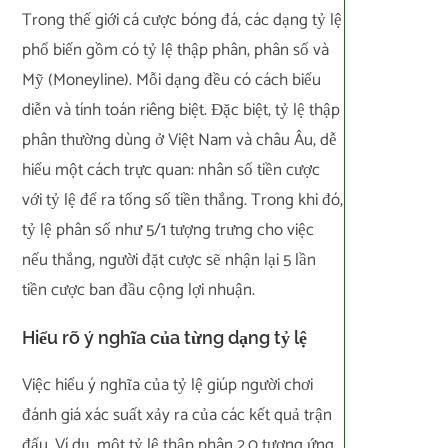
Trong thế giới cá cược bóng đá, các dạng tỷ lệ
phổ biến gồm có tỷ lệ thập phân, phân số và
Mỹ (Moneyline). Mỗi dạng đều có cách biểu
diễn và tính toán riêng biệt. Đặc biệt, tỷ lệ thập
phân thường dùng ở Việt Nam và châu Âu, dễ
hiểu một cách trực quan: nhân số tiền cược
với tỷ lệ để ra tổng số tiền thắng. Trong khi đó,
tỷ lệ phân số như 5/1 tượng trưng cho việc
nếu thắng, người đặt cược sẽ nhận lại 5 lần
tiền cược ban đầu cộng lợi nhuận.
Hiểu rõ ý nghĩa của từng dạng tỷ lệ
Việc hiểu ý nghĩa của tỷ lệ giúp người chơi
đánh giá xác suất xảy ra của các kết quả trận
đấu. Ví dụ, một tỷ lệ thập phân 2.0 tương ứng