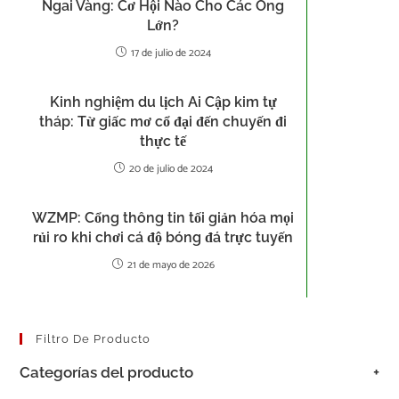
Ngai Vàng: Cơ Hội Nào Cho Các Ông
Lớn?
17 de julio de 2024
Kinh nghiệm du lịch Ai Cập kim tự
tháp: Từ giấc mơ cổ đại đến chuyến đi
thực tế
20 de julio de 2024
WZMP: Cổng thông tin tối giản hóa mọi
rủi ro khi chơi cá độ bóng đá trực tuyến
21 de mayo de 2026
Filtro De Producto
Categorías del producto
+