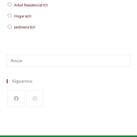
Arbol Residencial
(17)
Hogar
(40)
Jardineria
(57)
Síguenos: