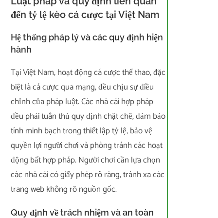
Luật pháp và quy định liên quan
đến tỷ lệ kèo cá cược tại Việt Nam
Hệ thống pháp lý và các quy định hiện
hành
Tại Việt Nam, hoạt động cá cược thể thao, đặc
biệt là cá cược qua mạng, đều chịu sự điều
chỉnh của pháp luật. Các nhà cái hợp pháp
đều phải tuân thủ quy định chặt chẽ, đảm bảo
tính minh bạch trong thiết lập tỷ lệ, bảo vệ
quyền lợi người chơi và phòng tránh các hoạt
động bất hợp pháp. Người chơi cần lựa chọn
các nhà cái có giấy phép rõ ràng, tránh xa các
trang web không rõ nguồn gốc.
Quy định về trách nhiệm và an toàn