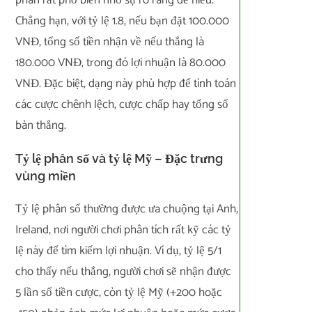
phân rất phổ biến nhờ sự rõ ràng dễ hiểu.
Chẳng hạn, với tỷ lệ 1.8, nếu bạn đặt 100.000
VNĐ, tổng số tiền nhận về nếu thắng là
180.000 VNĐ, trong đó lợi nhuận là 80.000
VNĐ. Đặc biệt, dạng này phù hợp để tính toán
các cược chênh lệch, cược chấp hay tổng số
bàn thắng.
Tỷ lệ phân số và tỷ lệ Mỹ – Đặc trưng
vùng miền
Tỷ lệ phân số thường được ưa chuộng tại Anh,
Ireland, nơi người chơi phân tích rất kỹ các tỷ
lệ này để tìm kiếm lợi nhuận. Ví dụ, tỷ lệ 5/1
cho thấy nếu thắng, người chơi sẽ nhận được
5 lần số tiền cược, còn tỷ lệ Mỹ (+200 hoặc