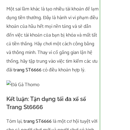
Một sai lầm khác là tạo nhiều tài khoản để lạm
dụng tiền thưởng. Đây là hành vi vi phạm điều
khoản của hầu hết mọi nền tảng và sẽ dẫn
đến việc tài khoản của bạn bị khóa và mất tất
cả tiền thắng. Hãy chơi một cách công bằng
và thông minh. Thay vì cố gắng gian lận hệ
thống, hãy tập trung vào việc tìm kiếm các ưu
đãi
trang ST6666
có điều khoản hợp lý.
Kết luận: Tận dụng tối đa xổ số
Trang St6666
Tóm lại,
trang ST6666
là một cơ hội tuyệt vời
cho cả người chơi mới và người chơi có kinh