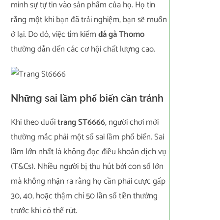
minh sự tự tin vào sản phẩm của họ. Họ tin
rằng một khi bạn đã trải nghiệm, bạn sẽ muốn
ở lại. Do đó, việc tìm kiếm
đá gà Thomo
thường dẫn đến các cơ hội chất lượng cao.
Những sai lầm phổ biến cần tránh
Khi theo đuổi
trang ST6666
, người chơi mới
thường mắc phải một số sai lầm phổ biến. Sai
lầm lớn nhất là không đọc điều khoản dịch vụ
(T&Cs). Nhiều người bị thu hút bởi con số lớn
mà không nhận ra rằng họ cần phải cược gấp
30, 40, hoặc thậm chí 50 lần số tiền thưởng
trước khi có thể rút.