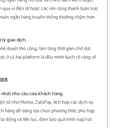
ống ngân hàng nội địa, và chính sách kiểm duyệt
h qua ví điện tử hoặc các nền tảng thanh toán trực
n khoản ngân hàng truyền thống thường chậm hơn
lý giao dịch.
phê duyệt thủ công, làm tăng thời gian chờ đợi.
ực ở cả hai platform là đều minh bạch rõ ràng về
.
N88
 nhất nhu cầu của khách hàng.
iện tử như Momo, ZaloPay, tích hợp các dịch vụ
hách hàng dễ dàng lựa chọn phương thức phù hợp
 tự động và liên tục, đảm bảo quá trình nạp/rút