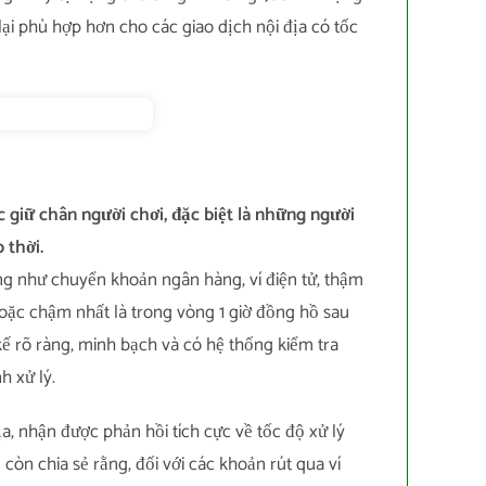
i phù hợp hơn cho các giao dịch nội địa có tốc
iệc giữ chân người chơi, đặc biệt là những người
 thời.
ạng như chuyển khoản ngân hàng, ví điện tử, thậm
hoặc chậm nhất là trong vòng 1 giờ đồng hồ sau
ế rõ ràng, minh bạch và có hệ thống kiểm tra
h xử lý.
ịa, nhận được phản hồi tích cực về tốc độ xử lý
còn chia sẻ rằng, đối với các khoản rút qua ví