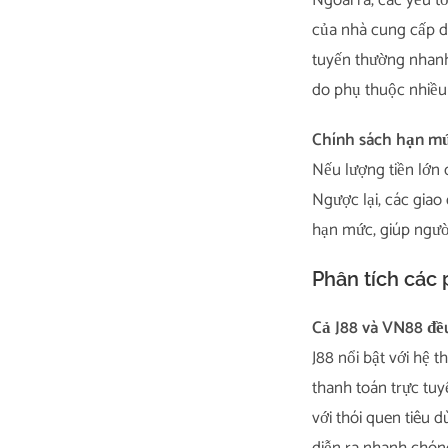
Ngoài ra, các yếu t
của nhà cung cấp dị
tuyến thường nhanh
do phụ thuộc nhiều 
Chính sách hạn mức
Nếu lượng tiền lớn 
Ngược lại, các giao
hạn mức, giúp người
Phân tích các 
Cả J88 và VN88 đề
J88 nổi bật với hệ
thanh toán trực tu
với thói quen tiêu 