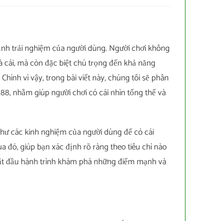
 định trải nghiệm của người dùng. Người chơi không
 cái, mà còn đặc biệt chú trọng đến khả năng
Chính vì vậy, trong bài viết này, chúng tôi sẽ phân
VN88, nhằm giúp người chơi có cái nhìn tổng thể và
như các kinh nghiệm của người dùng để có cái
a đó, giúp bạn xác định rõ ràng theo tiêu chí nào
 bắt đầu hành trình khám phá những điểm mạnh và