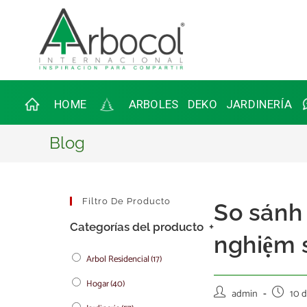
HOME
ARBOLES
DEKO
JARDINERÍA
Blog
Filtro De Producto
So sánh 
Categorías del producto
+
nghiệm s
Arbol Residencial
(17)
Hogar
(40)
admin
10 