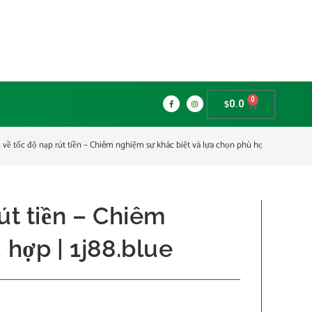
0
0.0
$
về tốc độ nạp rút tiền – Chiêm nghiệm sự khác biệt và lựa chọn phù hợp | 1j88.blue
út tiền – Chiêm
 hợp | 1j88.blue