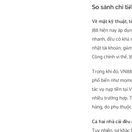
So sánh chi tiế
Về mặt kỹ thuật, t
J88 hiện nay áp dụn
nhanh, đều có khả n
nhật tài khoản, giảm
Cũng chính vì thế, 
Trong khi đó, VN88 
phổ biến như momo, 
tác vụ nạp tiền tại
nhiều trường hợp. 
hàng, do phụ thuộc 
Cả hai nhà cái đều 
Tuy nhiên, sự khác 