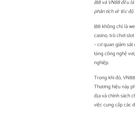
J88 và VN88 đều là 
phân tích về tốc độ
J88 không chỉ là we
casino, trò chơi sl
– cơ quan giám sát 
tảng công nghệ vượt
nghiệp.
Trong khi đó, VN88 
Thương hiệu này phá
địa và chính sách 
việc cung cấp các d