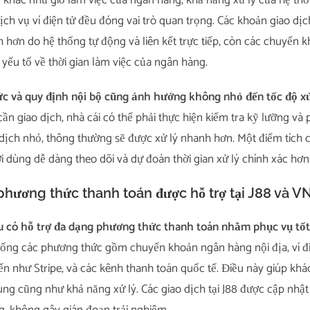
ố khác như giờ làm việc của ngân hàng, khả năng xử lý của hệ th
ch vụ ví điện tử đều đóng vai trò quan trọng. Các khoản giao dịc
 hơn do hệ thống tự động và liên kết trực tiếp, còn các chuyể
yếu tố về thời gian làm việc của ngân hàng.
 và quy định nội bộ cũng ảnh hưởng không nhỏ đến tốc độ xử 
cần giao dịch, nhà cái có thể phải thực hiện kiểm tra kỹ lưỡng và 
 dịch nhỏ, thông thường sẽ được xử lý nhanh hơn. Một điểm tích c
 dùng dễ dàng theo dõi và dự đoán thời gian xử lý chính xác hơn
phương thức thanh toán được hỗ trợ tại J88 và V
u có hỗ trợ đa dạng phương thức thanh toán nhằm phục vụ tốt
 thống các phương thức gồm chuyển khoản ngân hàng nội địa, ví đ
yến như Stripe, và các kênh thanh toán quốc tế. Điều này giúp k
dùng cũng như khả năng xử lý. Các giao dịch tại J88 được cập nhật