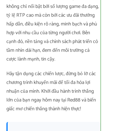
không chỉ nổi bật bởi số lượng game đa dạng,
tỷ lệ RTP cao mà còn bởi các ưu đãi thưởng
hấp dẫn, điều kiện rõ ràng, minh bạch và phù
hợp với nhu cầu của từng người chơi. Bên
cạnh đó, nền tảng và chính sách phát triển có
tầm nhìn dài hạn, đem đến môi trường cá
cược lành mạnh, tin cậy.
Hãy tận dụng các chiến lược, đừng bỏ lỡ các
chương trình khuyến mãi để tối đa hóa lợi
nhuận của mình. Khởi đầu hành trình thắng
lớn của bạn ngay hôm nay tại Red88 và biến
giấc mơ chiến thắng thành hiện thực!