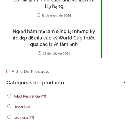
trụ hạng
13 de enero de 2025
Người hâm mộ làm sống lại những ký
ức đẹp đẽ của các kỳ World Cup trước
qua các triển lãm ảnh
22 de julio de 2024
Filtro De Producto
Categorías del producto
+
Arbol Residencial
(17)
Hogar
(40)
Jardineria
(57)