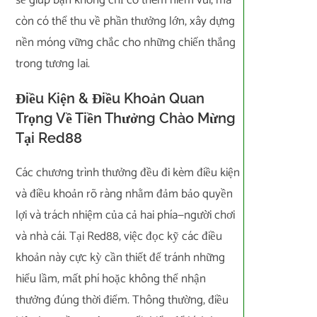
sẽ giúp bạn không chỉ có thêm niềm vui, mà
còn có thể thu về phần thưởng lớn, xây dựng
nền móng vững chắc cho những chiến thắng
trong tương lai.
Điều Kiện & Điều Khoản Quan
Trọng Về Tiền Thưởng Chào Mừng
Tại Red88
Các chương trình thưởng đều đi kèm điều kiện
và điều khoản rõ ràng nhằm đảm bảo quyền
lợi và trách nhiệm của cả hai phía—người chơi
và nhà cái. Tại Red88, việc đọc kỹ các điều
khoản này cực kỳ cần thiết để tránh những
hiểu lầm, mất phí hoặc không thể nhận
thưởng đúng thời điểm. Thông thường, điều