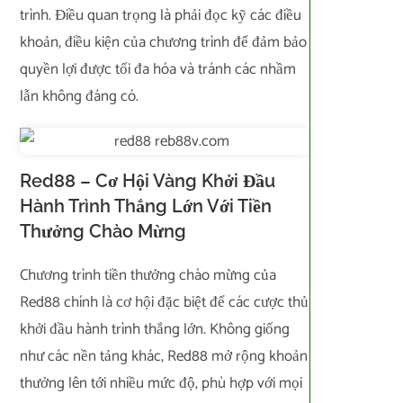
trình. Điều quan trọng là phải đọc kỹ các điều
khoản, điều kiện của chương trình để đảm bảo
quyền lợi được tối đa hóa và tránh các nhầm
lẫn không đáng có.
Red88 – Cơ Hội Vàng Khởi Đầu
Hành Trình Thắng Lớn Với Tiền
Thưởng Chào Mừng
Chương trình tiền thưởng chào mừng của
Red88 chính là cơ hội đặc biệt để các cược thủ
khởi đầu hành trình thắng lớn. Không giống
như các nền tảng khác, Red88 mở rộng khoản
thưởng lên tới nhiều mức độ, phù hợp với mọi