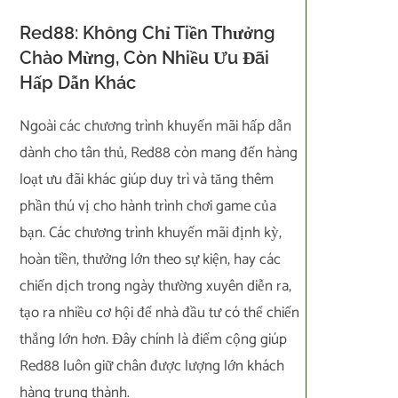
Red88: Không Chỉ Tiền Thưởng
Chào Mừng, Còn Nhiều Ưu Đãi
Hấp Dẫn Khác
Ngoài các chương trình khuyến mãi hấp dẫn
dành cho tân thủ, Red88 còn mang đến hàng
loạt ưu đãi khác giúp duy trì và tăng thêm
phần thú vị cho hành trình chơi game của
bạn. Các chương trình khuyến mãi định kỳ,
hoàn tiền, thưởng lớn theo sự kiện, hay các
chiến dịch trong ngày thường xuyên diễn ra,
tạo ra nhiều cơ hội để nhà đầu tư có thể chiến
thắng lớn hơn. Đây chính là điểm cộng giúp
Red88 luôn giữ chân được lượng lớn khách
hàng trung thành.