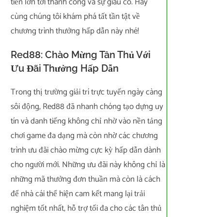
tiến lớn tới thành công và sự giàu có. Hãy
cùng chúng tôi khám phá tất tần tật về
chương trình thưởng hấp dẫn này nhé!
Red88: Chào Mừng Tân Thủ Với
Ưu Đãi Thưởng Hấp Dẫn
Trong thị trường giải trí trực tuyến ngày càng
sôi động, Red88 đã nhanh chóng tạo dựng uy
tín và danh tiếng không chỉ nhờ vào nền tảng
chơi game đa dạng mà còn nhờ các chương
trình ưu đãi chào mừng cực kỳ hấp dẫn dành
cho người mới. Những ưu đãi này không chỉ là
những mã thưởng đơn thuần mà còn là cách
để nhà cái thể hiện cam kết mang lại trải
nghiệm tốt nhất, hỗ trợ tối đa cho các tân thủ