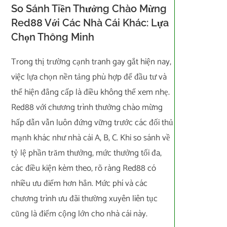
So Sánh Tiền Thưởng Chào Mừng
Red88 Với Các Nhà Cái Khác: Lựa
Chọn Thông Minh
Trong thị trường cạnh tranh gay gắt hiện nay,
việc lựa chọn nền tảng phù hợp để đầu tư và
thể hiện đẳng cấp là điều không thể xem nhẹ.
Red88 với chương trình thưởng chào mừng
hấp dẫn vẫn luôn đứng vững trước các đối thủ
mạnh khác như nhà cái A, B, C. Khi so sánh về
tỷ lệ phần trăm thưởng, mức thưởng tối đa,
các điều kiện kèm theo, rõ ràng Red88 có
nhiều ưu điểm hơn hẳn. Mức phí và các
chương trình ưu đãi thường xuyên liên tục
cũng là điểm cộng lớn cho nhà cái này.