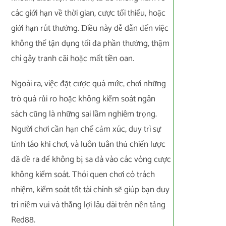
các giới hạn về thời gian, cược tối thiểu, hoặc
giới hạn rút thưởng. Điều này dễ dẫn đến việc
không thể tận dụng tối đa phần thưởng, thậm
chí gây tranh cãi hoặc mất tiền oan.
Ngoài ra, việc đặt cược quá mức, chơi những
trò quá rủi ro hoặc không kiểm soát ngân
sách cũng là những sai lầm nghiêm trọng.
Người chơi cần hạn chế cảm xúc, duy trì sự
tỉnh táo khi chơi, và luôn tuân thủ chiến lược
đã đề ra để không bị sa đà vào các vòng cược
không kiểm soát. Thói quen chơi có trách
nhiệm, kiểm soát tốt tài chính sẽ giúp bạn duy
trì niềm vui và thắng lợi lâu dài trên nền tảng
Red88.