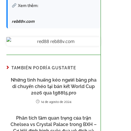
Xem thêm:
reb88v.com
TAMBIÉN PODRÍA GUSTARTE
Những tình huống kéo người bằng pha
di chuyển chéo tại bán kết World Cup
2026 qua tg88t5.pro
14 de agosto de 2024
Phân tích tầm quan trọng của trận
Chelsea vs Crystal Palace trong BXH –
Cơ Hội định hình cuộc đua vô địch và