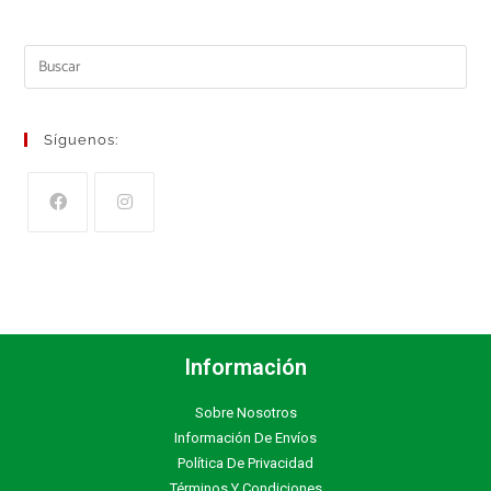
Síguenos:
Información
Sobre Nosotros
Información De Envíos
Política De Privacidad
Términos Y Condiciones