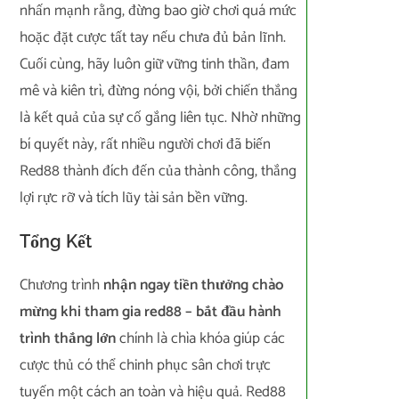
nhấn mạnh rằng, đừng bao giờ chơi quá mức
hoặc đặt cược tất tay nếu chưa đủ bản lĩnh.
Cuối cùng, hãy luôn giữ vững tinh thần, đam
mê và kiên trì, đừng nóng vội, bởi chiến thắng
là kết quả của sự cố gắng liên tục. Nhờ những
bí quyết này, rất nhiều người chơi đã biến
Red88 thành đích đến của thành công, thắng
lợi rực rỡ và tích lũy tài sản bền vững.
Tổng Kết
Chương trình
nhận ngay tiền thưởng chào
mừng khi tham gia red88 – bắt đầu hành
trình thắng lớn
chính là chìa khóa giúp các
cược thủ có thể chinh phục sân chơi trực
tuyến một cách an toàn và hiệu quả. Red88