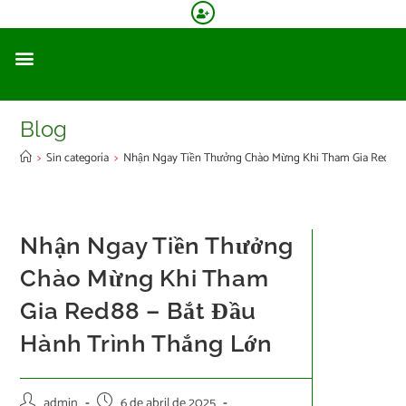
Blog
>
Sin categoría
>
Nhận Ngay Tiền Thưởng Chào Mừng Khi Tham Gia Red88 
Nhận Ngay Tiền Thưởng
Chào Mừng Khi Tham
Gia Red88 – Bắt Đầu
Hành Trình Thắng Lớn
admin
6 de abril de 2025