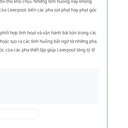
c đối thủ khó chịu. Những tình huống này không
của Liverpool, biến các pha sút phạt hay phạt góc
 phối hợp linh hoạt và vận hành bài bản trong các
hủ hoặc tạo ra các tình huống bất ngờ từ những pha
 của các pha thiết lập giúp Liverpool tăng tỷ lệ