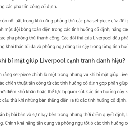
ng các pha tấn công cố định.
 còn nổi bật trong khả năng phòng thủ các pha set-piece của đối 
nh một đội bóng toàn diện trong các tình huống cố định, nâng ca
các pha phòng thủ thành công. Các đối thủ của Liverpool đều phả
ng khai thác tối đa và phòng ngự đáng tin cậy trong từng tình hu
khí bí mật giúp Liverpool cạnh tranh danh hiệu?
rằng set-piece chính là một trong những vũ khí bí mật giúp Live
ác chiến thuật tấn công từ các tình huống cố định góp phần giúp
 thời điểm khó khăn hoặc thể lực bị giảm sút. Các tình huống nà
ác cầu thủ khi những bàn thắng diễn ra từ các tình huống cố định.
ẩn bị bài bản và sự nhạy bén trong những thời điểm quyết định, L
. Chính khả năng tận dụng và phòng ngự tốt ở các tình huống cố 