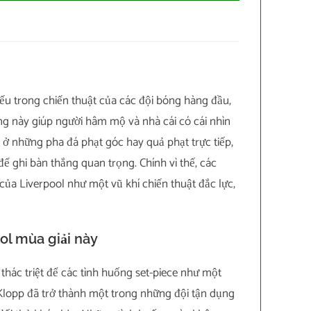
ếu trong chiến thuật của các đội bóng hàng đầu,
óng này giúp người hâm mộ và nhà cái có cái nhìn
 ở những pha đá phạt góc hay quả phạt trực tiếp,
để ghi bàn thắng quan trọng. Chính vì thế, các
của Liverpool như một vũ khí chiến thuật đắc lực,
ol mùa giải này
 thác triệt để các tình huống set-piece như một
 Klopp đã trở thành một trong những đội tận dụng