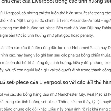
chủ chốt của Liverpool trong các tình huống se
ủ Liverpool, có những cái tên luôn thể hiện sự xuất sắc trong các
khó khăn. Một trong số đó chính là Trent Alexander-Arnold – ngườ
o trong các tình huống set-piece. Bên cạnh đó, Van Dijk hay Fab
a ghi bàn từ các tình huống như phạt góc hoặc penalty.
ắc đến các cầu thủ tấn công đắc lực như Mohamed Salah hay Da
hính xác, hay băng vào ghi bàn sau các pha tạt bóng chiến thuật
 mà còn đòi hỏi khả năng đọc tình huống, hiểu ý đối phương tron
ậy, yếu tố con người luôn giữ vai trò quyết định trong thành công
uả set-piece của Liverpool so với các đối thủ hà
ol với các đội bóng hàng đầu như Manchester City, Real Madrid h
ể trong các tình huống set-piece. Thống kê cho thấy, tỷ lệ chuy
ặt bằng chung các đội khác. Điều này phản ánh rõ rệt khả năng c