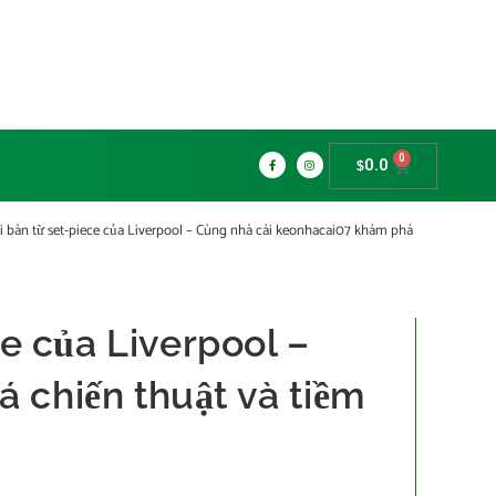
0
0.0
$
i bàn từ set-piece của Liverpool – Cùng nhà cái keonhacai07 khám phá chiến thuật v
ce của Liverpool –
 chiến thuật và tiềm