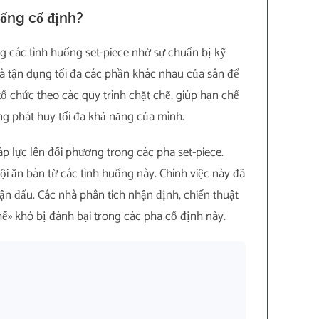
huống cố định?
ong các tình huống set-piece nhờ sự chuẩn bị kỹ
và tận dụng tối đa các phần khác nhau của sân để
tổ chức theo các quy trình chặt chẽ, giúp hạn chế
ng phát huy tối đa khả năng của mình.
áp lực lên đối phương trong các pha set-piece.
hội ăn bàn từ các tình huống này. Chính việc này đã
ận đấu. Các nhà phân tích nhận định, chiến thuật
ế» khó bị đánh bại trong các pha cố định này.