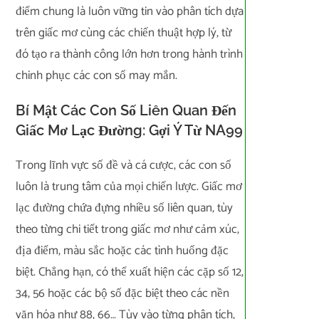
điểm chung là luôn vững tin vào phân tích dựa
trên giấc mơ cùng các chiến thuật hợp lý, từ
đó tạo ra thành công lớn hơn trong hành trình
chinh phục các con số may mắn.
Bí Mật Các Con Số Liên Quan Đến
Giấc Mơ Lạc Đường: Gợi Ý Từ NA99
Trong lĩnh vực số đề và cá cược, các con số
luôn là trung tâm của mọi chiến lược. Giấc mơ
lạc đường chứa đựng nhiều số liên quan, tùy
theo từng chi tiết trong giấc mơ như cảm xúc,
địa điểm, màu sắc hoặc các tình huống đặc
biệt. Chẳng hạn, có thể xuất hiện các cặp số 12,
34, 56 hoặc các bộ số đặc biệt theo các nền
văn hóa như 88, 66… Tùy vào từng phân tích,