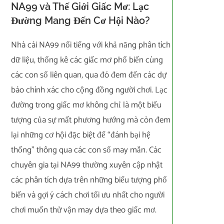
NA99 và Thế Giới Giấc Mơ: Lạc
Đường Mang Đến Cơ Hội Nào?
Nhà cái NA99 nổi tiếng với khả năng phân tích
dữ liệu, thống kê các giấc mơ phổ biến cùng
các con số liên quan, qua đó đem đến các dự
báo chính xác cho cộng đồng người chơi. Lạc
đường trong giấc mơ không chỉ là một biểu
tượng của sự mất phương hướng mà còn đem
lại những cơ hội đặc biệt để “đánh bại hệ
thống” thông qua các con số may mắn. Các
chuyên gia tại NA99 thường xuyên cập nhật
các phân tích dựa trên những biểu tượng phổ
biến và gợi ý cách chơi tối ưu nhất cho người
chơi muốn thử vận may dựa theo giấc mơ.