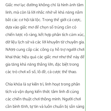
Giấc mơ lạc đường không chỉ là hình ảnh tâm
linh, mà còn là lời nhắc nhở về khả năng nắm
bắt các cơ hội tài lộc. Trong thế giới cá cược,
dựa vào giấc mơ để chọn số trúng cần có
chiến lược rõ ràng, kết hợp phân tích cảm xúc,
dữ liệu lịch sử và các lời khuyên từ chuyên gia.
NA99 cung cấp các công cụ hỗ trợ người chơi
khai thác hiệu quả các giấc mơ như thế này để
gia tăng khả năng thắng lớn, đặc biệt trong
các trò chơi xổ số, lô đề, cá cược thể thao.
Chìa khóa là sự kiên trì, linh hoạt trong phân
tích và vận dụng kiến thức tâm linh đi cùng
các chiến thuật chơi thông minh. Người chơi
cần bình tĩnh, tự tin và luôn chuẩn bị sẵn sàng