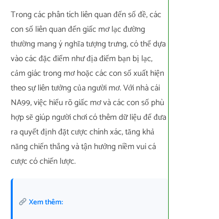
Trong các phân tích liên quan đến số đề, các
con số liên quan đến giấc mơ lạc đường
thường mang ý nghĩa tượng trưng, có thể dựa
vào các đặc điểm như địa điểm bạn bị lạc,
cảm giác trong mơ hoặc các con số xuất hiện
theo sự liên tưởng của người mơ. Với nhà cái
NA99, việc hiểu rõ giấc mơ và các con số phù
hợp sẽ giúp người chơi có thêm dữ liệu để đưa
ra quyết định đặt cược chính xác, tăng khả
năng chiến thắng và tận hưởng niềm vui cá
cược có chiến lược.
Xem thêm: