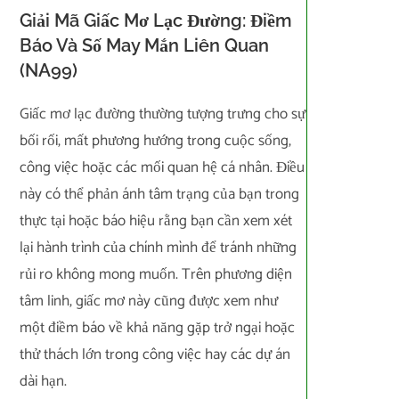
Giải Mã Giấc Mơ Lạc Đường: Điềm
Báo Và Số May Mắn Liên Quan
(NA99)
Giấc mơ lạc đường thường tượng trưng cho sự
bối rối, mất phương hướng trong cuộc sống,
công việc hoặc các mối quan hệ cá nhân. Điều
này có thể phản ánh tâm trạng của bạn trong
thực tại hoặc báo hiệu rằng bạn cần xem xét
lại hành trình của chính mình để tránh những
rủi ro không mong muốn. Trên phương diện
tâm linh, giấc mơ này cũng được xem như
một điềm báo về khả năng gặp trở ngại hoặc
thử thách lớn trong công việc hay các dự án
dài hạn.