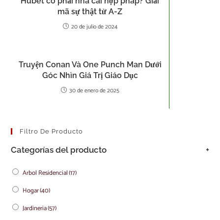
Hubet có phải nhà cái hợp pháp? Giải
mã sự thật từ A-Z
20 de julio de 2024
Truyện Conan Và One Punch Man Dưới
Góc Nhìn Giá Trị Giáo Dục
30 de enero de 2025
Filtro De Producto
Categorías del producto
+
Arbol Residencial
(17)
Hogar
(40)
Jardineria
(57)