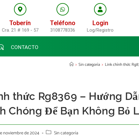
Toberín
Teléfono
Login
Cra. 21 # 169 - 57
3108778336
Log/Registro
CONTACTO
>
Sin categoría
>
Link chính thức Rg
ính thức Rg8369 – Hướng Dẫ
h Chóng Để Bạn Không Bỏ L
de noviembre de 2024
Sin categoría