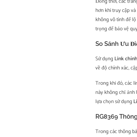
Đồng thời, các tra
hơn khi truy cập và
không vô tình để lộ
trọng để bảo vệ quy
So Sánh Ưu Đi
Sử dụng
Link chín
về độ chính xác, cậ
Trong khi đó, các 
này không chỉ ảnh h
lựa chọn sử dụng
L
RG8369 Thông 
Trong các thông bá