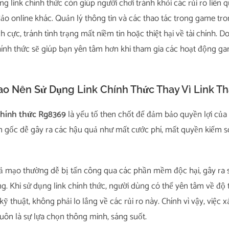
ụng link chính thức còn giúp người chơi tránh khỏi các rủi ro liên
ảo online khác. Quản lý thông tin và các thao tác trong game tron
ch cực, tránh tình trạng mất niềm tin hoặc thiệt hại về tài chính.
hính thức sẽ giúp bạn yên tâm hơn khi tham gia các hoạt động ga
ao Nên Sử Dụng Link Chính Thức Thay Vì Link Th
chính thức Rg8369
là yếu tố then chốt để đảm bảo quyền lợi của 
n gốc dễ gây ra các hậu quả như mất cước phí, mất quyền kiểm so
iả mạo thường dễ bị tấn công qua các phần mềm độc hại, gây ra 
. Khi sử dụng link chính thức, người dùng có thể yên tâm về độ 
 kỹ thuật, không phải lo lắng về các rủi ro này. Chính vì vậy, việ
uôn là sự lựa chọn thông minh, sáng suốt.