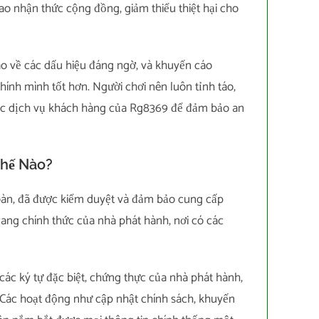
ao nhận thức cộng đồng, giảm thiểu thiệt hại cho
áo về các dấu hiệu đáng ngờ, và khuyến cáo
ính mình tốt hơn. Người chơi nên luôn tỉnh táo,
 hoặc dịch vụ khách hàng của Rg8369 để đảm bảo an
Thế Nào?
oàn, đã được kiểm duyệt và đảm bảo cung cấp
rang chính thức của nhà phát hành, nơi có các
 các ký tự đặc biệt, chứng thực của nhà phát hành,
 Các hoạt động như cập nhật chính sách, khuyến