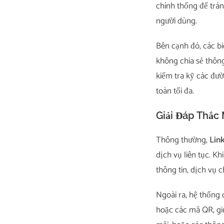
chính thống để trán
người dùng.
Bên cạnh đó, các b
không chia sẻ thông
kiểm tra kỹ các đườ
toàn tối đa.
Giải Đáp Thắc
Thông thường,
Lin
dịch vụ liên tục. K
thông tin, dịch vụ 
Ngoài ra, hệ thống 
hoặc các mã QR, gi