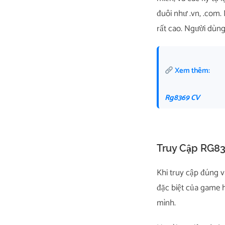
đuôi như .vn, .com. 
rất cao. Người dùng
Xem thêm:
Rg8369 CV
Truy Cập RG83
Khi truy cập đúng 
đặc biệt của game h
mình.