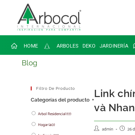
HOME
ARBOLES
DEKO
JARDINERÍA
Blog
Filtro De Producto
Link ch
Categorías del producto
+
và Nhan
Arbol Residencial
(17)
Hogar
(40)
admin
26 