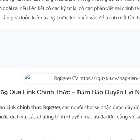
Ngoài ra, nếu liên kết có các ký tự lạ, có các phần viết sai chính 
 cần phải luôn kiểm tra kỹ trước khi nhấn vào để tránh mất tiền h
69 Qua Link Chính Thức – Đảm Bảo Quyền Lợi N
vào
Link chính thức Rg8369
, các người chơi sẽ nhận được đầy đủ
oặc dịch vụ, các chương trình khuyến mãi, ưu đãi lớn, cùng với 