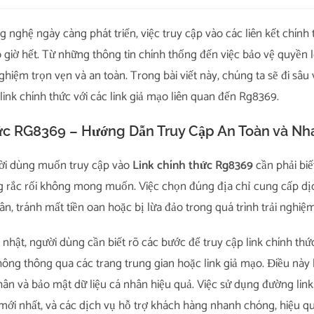
 nghệ ngày càng phát triển, việc truy cập vào các liên kết chính
giờ hết. Từ những thông tin chính thống đến việc bảo vệ quyền lợ
ghiệm trọn vẹn và an toàn. Trong bài viết này, chúng ta sẽ đi s
link chính thức với các link giả mạo liên quan đến Rg8369.
ức RG8369 – Hướng Dẫn Truy Cập An Toàn và N
ời dùng muốn truy cập vào
Link chính thức Rg8369
cần phải biế
g rắc rối không mong muốn. Việc chọn đúng địa chỉ cung cấp dịch
ân, tránh mất tiền oan hoặc bị lừa đảo trong quá trình trải nghiệm
nhật, người dùng cần biết rõ các bước để truy cập link chính th
ông thông qua các trang trung gian hoặc link giả mạo. Điều này 
hân và bảo mật dữ liệu cá nhân hiệu quả. Việc sử dụng đường lin
mới nhất, và các dịch vụ hỗ trợ khách hàng nhanh chóng, hiệu q