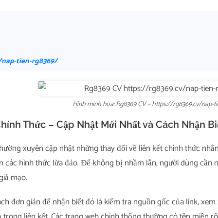
/nap-tien-rg8369/
Hình minh họa: Rg8369 CV – https://rg8369.cv/nap-t
hính Thức – Cập Nhật Mới Nhất và Cách Nhận Biế
thường xuyên cập nhật những thay đổi về liên kết chính thức nhằ
n các hình thức lừa đảo. Để không bị nhầm lẫn, người dùng cần 
 giả mạo.
h đơn giản để nhận biết đó là kiểm tra nguồn gốc của link, xem 
lạ trong liên kết. Các trang web chính thống thường có tên miền r