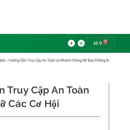
0
0.0
$
8369 – Hướng Dẫn Truy Cập An Toàn và Nhanh Chóng Để Bạn Không Bỏ Lỡ Các Cơ H
n Truy Cập An Toàn
ỡ Các Cơ Hội