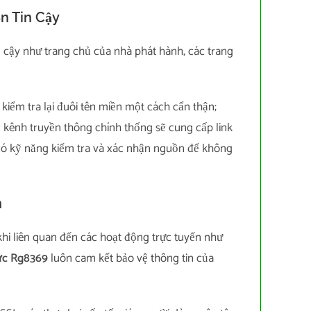
n Tin Cậy
n cậy như trang chủ của nhà phát hành, các trang
kiểm tra lại đuôi tên miền một cách cẩn thận;
 kênh truyền thông chính thống sẽ cung cấp link
có kỹ năng kiểm tra và xác nhận nguồn để không
n
 khi liên quan đến các hoạt động trực tuyến như
ức Rg8369
luôn cam kết bảo vệ thông tin của