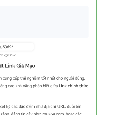
ien-rg8369/
t Link Giả Mạo
m cung cấp trải nghiệm tốt nhất cho người dùng,
nâng cao khả năng phân biệt giữa
Link chính thức
xét kỹ các đặc điểm như địa chỉ URL, đuôi tên
õ ràng, đáng tin cậy như: rg8369.com, hoặc các