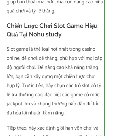
giúp bạn thoải mái hơn, mà còn nâng cao hiệu
quả chơi và tỷ lệ thắng.
Chiến Lược Chơi Slot Game Hiệu
Quả Tại Nohu.study
Slot game là thể loại hot nhất trong casino
online, dễ chơi, dễ thắng, phù hợp với mọi cấp
độ người chơi. Để nâng cao khả năng thắng
lớn, bạn cần xây dựng một chiến lược chơi
hợp lý. Trước tiên, hãy chọn các trò slot có tỷ
lệ trả thưởng cao, đặc biệt các game có mức
jackpot lớn và khung thưởng hấp dẫn để tối
đa hóa lợi nhuận tiềm năng.
Tiếp theo, hãy xác định giới hạn vốn chơi và