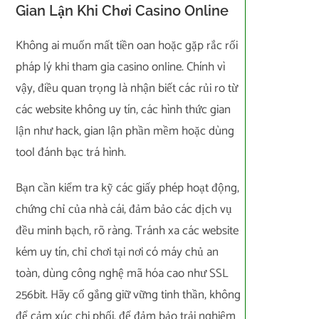
Gian Lận Khi Chơi Casino Online
Không ai muốn mất tiền oan hoặc gặp rắc rối
pháp lý khi tham gia casino online. Chính vì
vậy, điều quan trọng là nhận biết các rủi ro từ
các website không uy tín, các hình thức gian
lận như hack, gian lận phần mềm hoặc dùng
tool đánh bạc trá hình.
Bạn cần kiểm tra kỹ các giấy phép hoạt động,
chứng chỉ của nhà cái, đảm bảo các dịch vụ
đều minh bạch, rõ ràng. Tránh xa các website
kém uy tín, chỉ chơi tại nơi có máy chủ an
toàn, dùng công nghệ mã hóa cao như SSL
256bit. Hãy cố gắng giữ vững tinh thần, không
để cảm xúc chi phối, để đảm bảo trải nghiệm