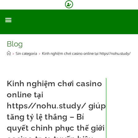
Blog
>
Sin categoría
>
Kinh nghiệm chơi casino online tại https//nohu.study/ giúp
Kinh nghiệm chơi casino
online tại
https//nohu.study/ giúp
tăng tỷ lệ thắng – Bí
quyết chinh phục thế giới