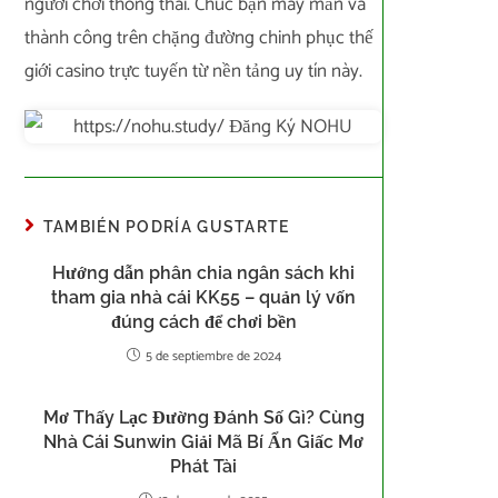
người chơi thông thái. Chúc bạn may mắn và
thành công trên chặng đường chinh phục thế
giới casino trực tuyến từ nền tảng uy tín này.
TAMBIÉN PODRÍA GUSTARTE
Hướng dẫn phân chia ngân sách khi
tham gia nhà cái KK55 – quản lý vốn
đúng cách để chơi bền
5 de septiembre de 2024
Mơ Thấy Lạc Đường Đánh Số Gì? Cùng
Nhà Cái Sunwin Giải Mã Bí Ẩn Giấc Mơ
Phát Tài