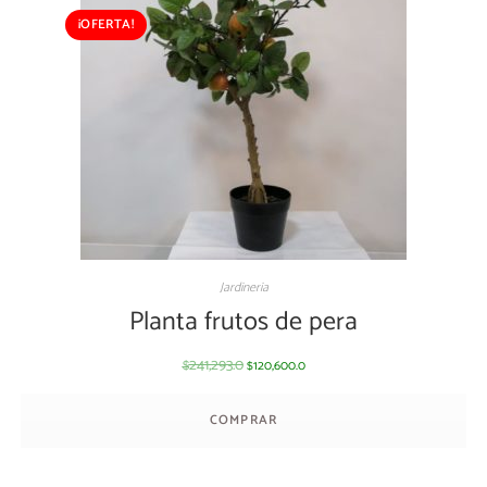
¡OFERTA!
Jardineria
Planta frutos de pera
241,293.0
120,600.0
$
$
COMPRAR