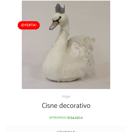
¡OFERTA!
Hogar
Cisne decorativo
179,000.0
134,250.0
$
$