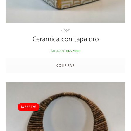
Hogar
Cerámica con tapa oro
111,100.0
66,700.0
$
$
COMPRAR
¡OFERTA!