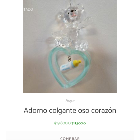
AGOTADO
Hogar
Adorno colgante oso corazón
19,800.0
11,900.0
$
$
COMPRAR