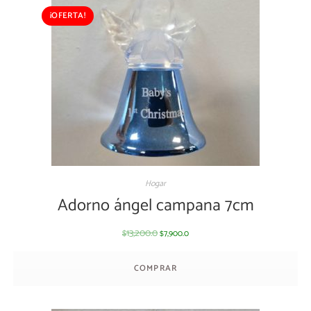
¡OFERTA!
Hogar
Adorno ángel campana 7cm
13,200.0
7,900.0
$
$
COMPRAR