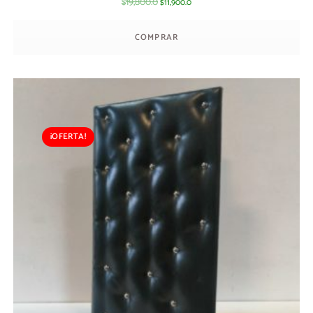
19,800.0
11,900.0
$
$
COMPRAR
¡OFERTA!