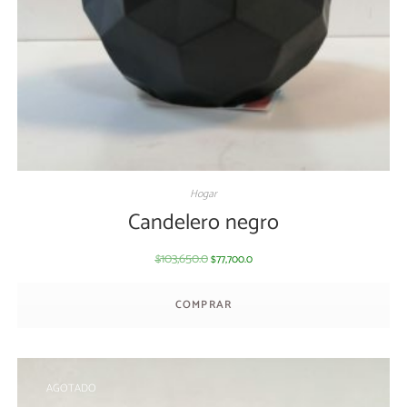
Hogar
Candelero negro
103,650.0
77,700.0
$
$
COMPRAR
AGOTADO