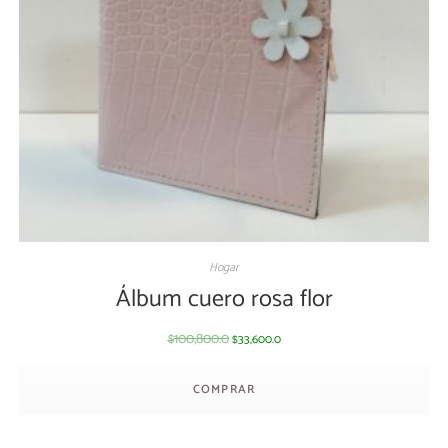
Hogar
Álbum cuero rosa flor
100,800.0
33,600.0
$
$
COMPRAR