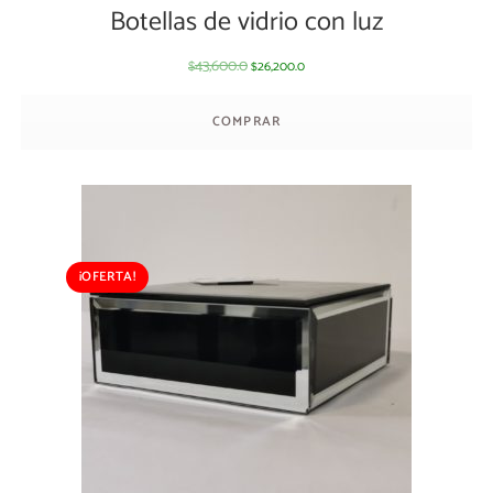
Botellas de vidrio con luz
43,600.0
26,200.0
$
$
COMPRAR
¡OFERTA!