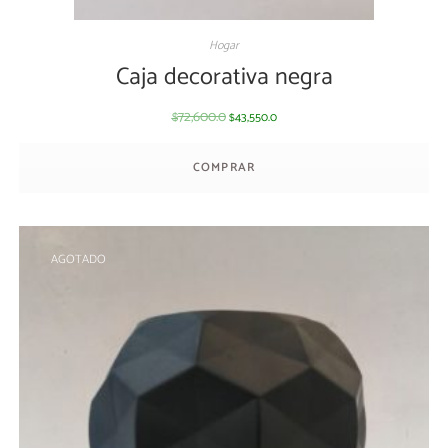
Hogar
Caja decorativa negra
72,600.0
43,550.0
$
$
COMPRAR
AGOTADO