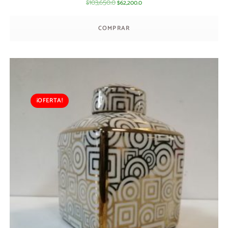
103,650.0
62,200.0
$
$
COMPRAR
¡OFERTA!