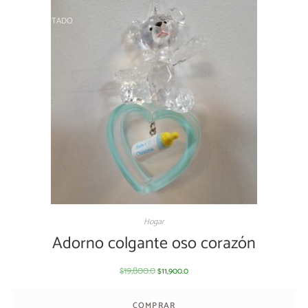
AGOTADO
Hogar
Adorno colgante oso corazón
19,800.0
11,900.0
$
$
COMPRAR