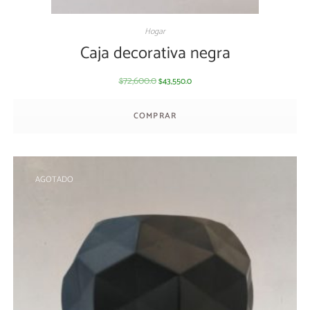
Hogar
Caja decorativa negra
72,600.0
43,550.0
$
$
COMPRAR
AGOTADO