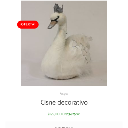
¡OFERTA!
Hogar
Cisne decorativo
179,000.0
134,250.0
$
$