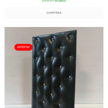
19,800.0
11,900.0
$
$
COMPRAR
¡OFERTA!