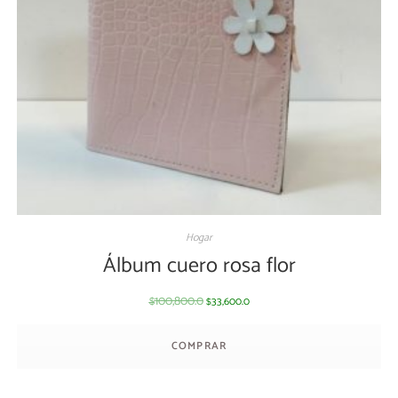
Hogar
Álbum cuero rosa flor
100,800.0
33,600.0
$
$
COMPRAR