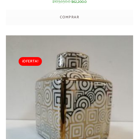
103,650.0
62,200.0
$
$
COMPRAR
¡OFERTA!