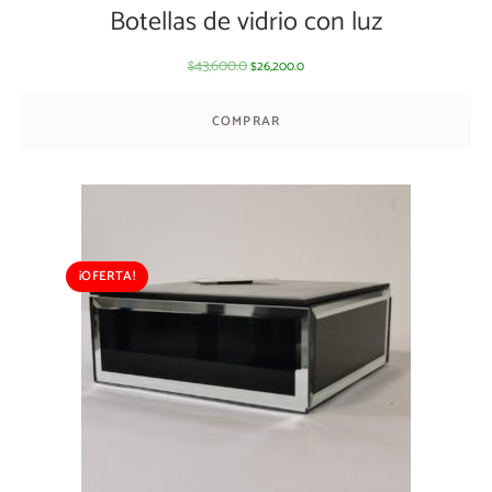
Botellas de vidrio con luz
43,600.0
26,200.0
$
$
COMPRAR
¡OFERTA!