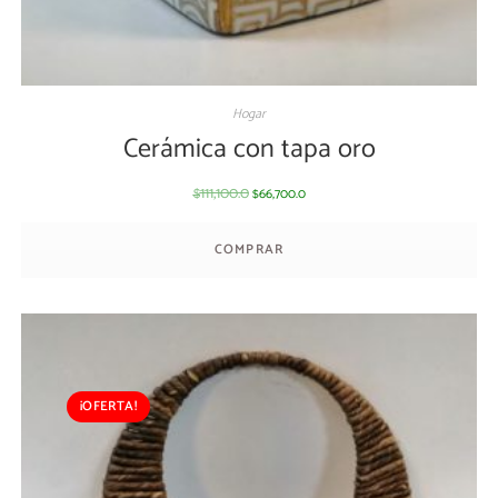
Hogar
Cerámica con tapa oro
111,100.0
66,700.0
$
$
COMPRAR
¡OFERTA!