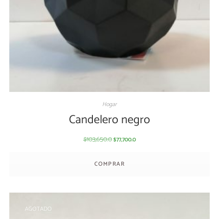
Hogar
Candelero negro
103,650.0
77,700.0
$
$
COMPRAR
AGOTADO