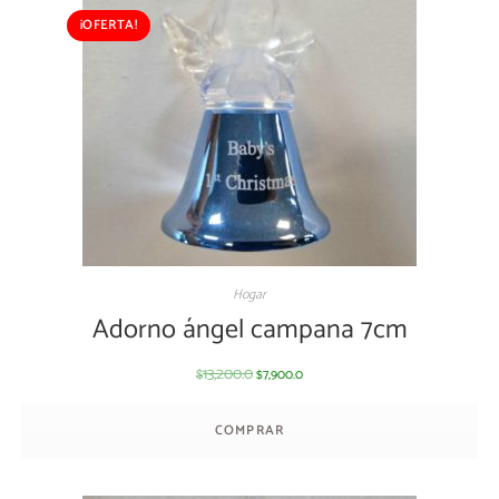
¡OFERTA!
Hogar
Adorno ángel campana 7cm
13,200.0
7,900.0
$
$
COMPRAR