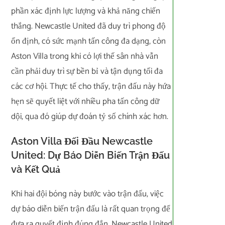
phần xác định lực lượng và khả năng chiến
thắng. Newcastle United đã duy trì phong độ
ổn định, có sức mạnh tấn công đa dạng, còn
Aston Villa trong khi có lợi thế sân nhà vẫn
cần phải duy trì sự bền bỉ và tận dụng tối đa
các cơ hội. Thực tế cho thấy, trận đấu này hứa
hẹn sẽ quyết liệt với nhiều pha tấn công dữ
dội, qua đó giúp dự đoán tỷ số chính xác hơn.
Aston Villa Đối Đầu Newcastle
United: Dự Báo Diễn Biến Trận Đấu
và Kết Quả
Khi hai đội bóng này bước vào trận đấu, việc
dự báo diễn biến trận đấu là rất quan trọng để
đưa ra quyết định đúng đắn. Newcastle United