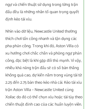
ngự và chiến thuật sử dụng trong từng trận
đấu đều là những nhân tố quan trọng quyết
định kèo tài xỉu.
Nhìn vào dữ liệu, Newcastle United thường
thích chơi tấn công nhanh và tận dụng các
pha phản công. Trong khi đó, Aston Villa có
xu hướng chơi chắc chắn và phòng ngự phản
công, đặc biệt là khi gặp đối thủ mạnh. Vì vậy,
nhiều khả năng trận đấu sẽ có số bàn thắng
không quá cao, dự kiến nằm trong vùng tài từ
2.25 đến 2.75 bàn theo kèo nhà cái. Kèo tài xỉu
trận Aston Villa – Newcastle United cùng
Xoilac do đó có thể chọn xỉu hoặc tài tùy theo
chiến thuật đỉnh cao của các huấn luyện viên.