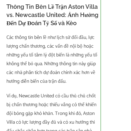
Thông Tin Bên Lề Trận Aston Villa
vs. Newcastle United: Ảnh Hưởng
Đến Dự Đoán Tỷ Số và Kèo
Các thông tin bên lề như lịch sử đối đầu, lực
lượng chấn thương, các vấn đề nội bộ hoặc
những yếu tố tâm lý đột biến là những yếu tố
không thể bỏ qua. Những thông tin này giúp
các nhà phân tích dự đoán chính xác hơn về
hướng diễn biến của trận đấu.
Ví dụ, Newcastle United có cầu thủ chủ chốt
bị chấn thương hoặc thiếu vắng có thể khiến
đội bóng gặp khó khăn. Trong khi đó, Aston
Villa có lực lượng đầy đủ và có xu hướng thi