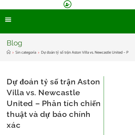
Blog
>
Sin categoría
>
Dự đoán tỷ số trận Aston Villa vs. Newcastle United – Phân
Dự đoán tỷ số trận Aston
Villa vs. Newcastle
United – Phân tích chiến
thuật và dự báo chính
xác