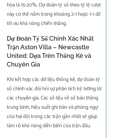
hòa là 15-20%. Dự đoán tỷ số theo tỷ lệ cược
này có thể nằm trong khoảng 2-1 hoặc 1-1 để
tối ưu khả năng chiến thắng.
Dự Đoán Tỷ Số Chính Xác Nhất
Trận Aston Villa – Newcastle
United: Dựa Trên Thống Kê và
Chuyên Gia
Khi kết hợp các dữ liệu thống kê, dự đoán tỷ
số chính xác đòi hỏi sự phân tích kỹ lưỡng từ
các chuyên gia. Các số liệu về số bàn thắng
trung bình, hiệu suất ghi bàn và phòng ngự
của hai đội trong các trận gần nhất sẽ giúp
làm rõ khả năng diễn biến của trận đấu.