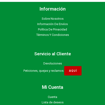
Información
Sobre Nosotros
Información De Envíos
Política De Privacidad
Términos Y Condiciones
Servicio al Cliente
Devoluciones
Peticiones, quejas y reclamos
Mi Cuenta
Cuenta
Lista de deseos