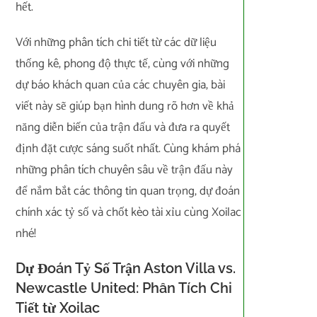
hết.
Với những phân tích chi tiết từ các dữ liệu
thống kê, phong độ thực tế, cùng với những
dự báo khách quan của các chuyên gia, bài
viết này sẽ giúp bạn hình dung rõ hơn về khả
năng diễn biến của trận đấu và đưa ra quyết
định đặt cược sáng suốt nhất. Cùng khám phá
những phân tích chuyên sâu về trận đấu này
để nắm bắt các thông tin quan trọng, dự đoán
chính xác tỷ số và chốt kèo tài xỉu cùng Xoilac
nhé!
Dự Đoán Tỷ Số Trận Aston Villa vs.
Newcastle United: Phân Tích Chi
Tiết từ Xoilac