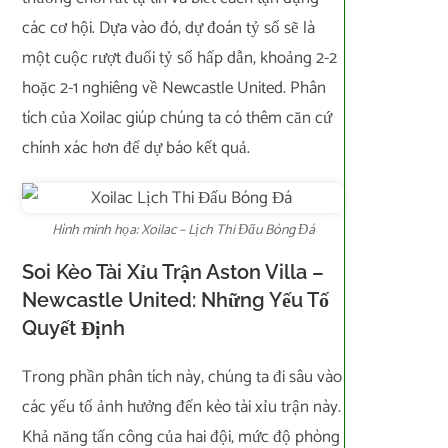
các cơ hội. Dựa vào đó, dự đoán tỷ số sẽ là
một cuộc rượt đuổi tỷ số hấp dẫn, khoảng 2-2
hoặc 2-1 nghiêng về Newcastle United. Phân
tích của Xoilac giúp chúng ta có thêm căn cứ
chính xác hơn để dự báo kết quả.
Hình minh họa: Xoilac – Lịch Thi Đấu Bóng Đá
Soi Kèo Tài Xỉu Trận Aston Villa –
Newcastle United: Những Yếu Tố
Quyết Định
Trong phần phân tích này, chúng ta đi sâu vào
các yếu tố ảnh hưởng đến kèo tài xỉu trận này.
Khả năng tấn công của hai đội, mức độ phòng