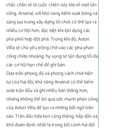
chắc chắn sẽ là cuộc chiến nảy lửa về mặt tấn
công. Arsenal, với khả năng kiểm soát bóng và
sáng tạo trong xây dựng lối chơi, có thể tạo ra
nhiều cơ hội hơn, đặc biệt khi tận dụng các
pha phối hợp đột phá. Trong khi đó, Aston
Villa sẽ chủ yếu trông chờ vào các pha phản
công chớp nhoáng, hy vọng sẽ tận dụng tối đa
các cơ hội hạn chế để ghi bàn.
Dựa trên phong độ và phong cách chơi hiện
tại của hai đội, khả năng Arsenal có thể kiểm
soát trận đấu và ghi nhiều bàn thắng hơn,
nhưng không thể bỏ qua sức mạnh phản công
của Aston Villa để tạo ra những bất ngờ trên
sân. Trận đấu hứa hẹn căng thẳng, hấp dẫn và
khó đoán định, nhất là trong bối cảnh hai đội