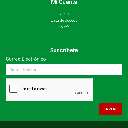
Mi Cuenta
Cuenta
Lista de deseos
Boletín
Suscríbete
Correo Electrónico
ENVÍAR
reprogramadorweb.com