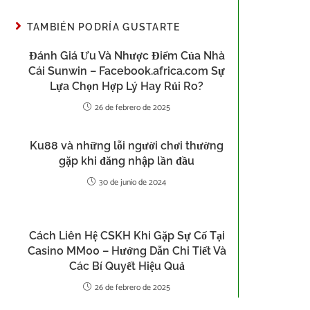
TAMBIÉN PODRÍA GUSTARTE
Đánh Giá Ưu Và Nhược Điểm Của Nhà
Cái Sunwin – Facebook.africa.com Sự
Lựa Chọn Hợp Lý Hay Rủi Ro?
26 de febrero de 2025
Ku88 và những lỗi người chơi thường
gặp khi đăng nhập lần đầu
30 de junio de 2024
Cách Liên Hệ CSKH Khi Gặp Sự Cố Tại
Casino MM00 – Hướng Dẫn Chi Tiết Và
Các Bí Quyết Hiệu Quả
26 de febrero de 2025