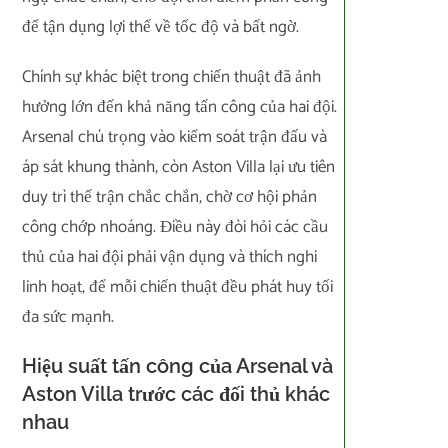
để tận dụng lợi thế về tốc độ và bất ngờ.
Chính sự khác biệt trong chiến thuật đã ảnh
hưởng lớn đến khả năng tấn công của hai đội.
Arsenal chú trọng vào kiểm soát trận đấu và
áp sát khung thành, còn Aston Villa lại ưu tiên
duy trì thế trận chắc chắn, chờ cơ hội phản
công chớp nhoáng. Điều này đòi hỏi các cầu
thủ của hai đội phải vận dụng và thích nghi
linh hoạt, để mỗi chiến thuật đều phát huy tối
đa sức mạnh.
Hiệu suất tấn công của Arsenal và
Aston Villa trước các đối thủ khác
nhau