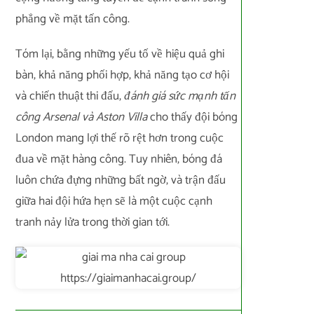
phẳng về mặt tấn công.
Tóm lại, bằng những yếu tố về hiệu quả ghi
bàn, khả năng phối hợp, khả năng tạo cơ hội
và chiến thuật thi đấu,
đánh giá sức mạnh tấn
công Arsenal và Aston Villa
cho thấy đội bóng
London mang lợi thế rõ rệt hơn trong cuộc
đua về mặt hàng công. Tuy nhiên, bóng đá
luôn chứa đựng những bất ngờ, và trận đấu
giữa hai đội hứa hẹn sẽ là một cuộc cạnh
tranh nảy lửa trong thời gian tới.