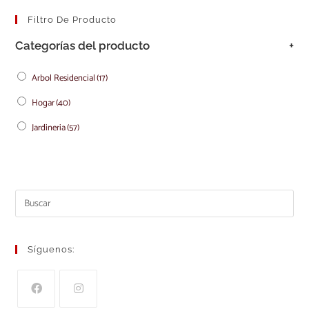
Filtro De Producto
Categorías del producto
+
Arbol Residencial
(17)
Hogar
(40)
Jardineria
(57)
Síguenos: