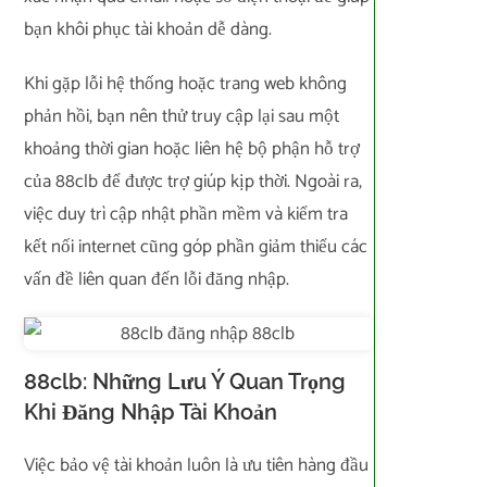
bạn khôi phục tài khoản dễ dàng.
Khi gặp lỗi hệ thống hoặc trang web không
phản hồi, bạn nên thử truy cập lại sau một
khoảng thời gian hoặc liên hệ bộ phận hỗ trợ
của 88clb để được trợ giúp kịp thời. Ngoài ra,
việc duy trì cập nhật phần mềm và kiểm tra
kết nối internet cũng góp phần giảm thiểu các
vấn đề liên quan đến lỗi đăng nhập.
88clb: Những Lưu Ý Quan Trọng
Khi Đăng Nhập Tài Khoản
Việc bảo vệ tài khoản luôn là ưu tiên hàng đầu