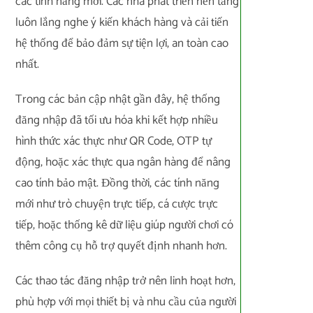
các tính năng mới. Các nhà phát triển nền tảng
luôn lắng nghe ý kiến khách hàng và cải tiến
hệ thống để bảo đảm sự tiện lợi, an toàn cao
nhất.
Trong các bản cập nhật gần đây, hệ thống
đăng nhập đã tối ưu hóa khi kết hợp nhiều
hình thức xác thực như QR Code, OTP tự
động, hoặc xác thực qua ngân hàng để nâng
cao tính bảo mật. Đồng thời, các tính năng
mới như trò chuyện trực tiếp, cá cược trực
tiếp, hoặc thống kê dữ liệu giúp người chơi có
thêm công cụ hỗ trợ quyết định nhanh hơn.
Các thao tác đăng nhập trở nên linh hoạt hơn,
phù hợp với mọi thiết bị và nhu cầu của người