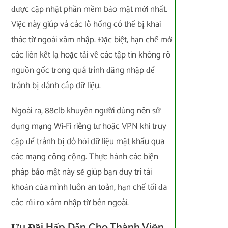
được cập nhật phần mềm bảo mật mới nhất.
Việc này giúp vá các lỗ hổng có thể bị khai
thác từ ngoài xâm nhập. Đặc biệt, hạn chế mở
các liên kết lạ hoặc tải về các tập tin không rõ
nguồn gốc trong quá trình đăng nhập để
tránh bị đánh cắp dữ liệu.
Ngoài ra, 88clb khuyên người dùng nên sử
dụng mạng Wi-Fi riêng tư hoặc VPN khi truy
cập để tránh bị dò hỏi dữ liệu mật khẩu qua
các mạng công cộng. Thực hành các biện
pháp bảo mật này sẽ giúp bạn duy trì tài
khoản của mình luôn an toàn, hạn chế tối đa
các rủi ro xâm nhập từ bên ngoài.
Ưu Đãi Hấp Dẫn Cho Thành Viên