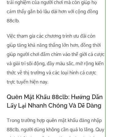
trải nghiệm của người chơi mà còn giúp họ
cảm thấy gắn bó lâu dài hơn với cộng đồng
88clb.
Việc tham gia các chương trình ưu đãi còn
giúp tăng khả năng thắng lớn hơn, đồng thời
giúp người chơi đắm chìm vào thế giới cá cược
và giải trí sôi động, đầy màu sắc, mở rộng kiến
thức về thị trường và các loại hình cá cược
trực tuyến hiện nay.
Quên Mật Khẩu 88clb: Hướng Dẫn
Lấy Lại Nhanh Chóng Và Dễ Dàng
Trong trường hợp quên mật khẩu đăng nhập
88clb, người dùng không cần quá lo lắng. Quy