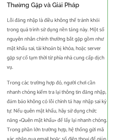
Thường Gặp và Giải Pháp
Lỗi đăng nhập là điều không thể tránh khỏi
trong quá trình sử dụng nền tảng này. Một số
nguyên nhân chính thường bắt gặp gồm như
mật khẩu sai, tài khoản bị khóa, hoặc server
gặp sự cố tạm thời từ phía nhà cung cấp dịch
vụ.
Trong các trường hợp đó, người chơi cần
nhanh chóng kiểm tra lại thông tin đăng nhập,
đảm bảo không có lỗi chính tả hay nhập sai ký
tự. Nếu quên mật khẩu, hãy sử dụng chức
năng «Quên mật khẩu» để lấy lại nhanh chóng.
Trong phần lớn trường hợp, hệ thống gửi mã
xác nhận qua email hoặc số điện thoại để giúp