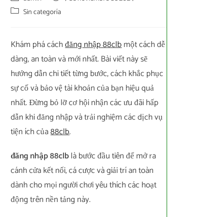
Sin categoría
Khám phá cách
đăng nhập 88clb
một cách dễ
dàng, an toàn và mới nhất. Bài viết này sẽ
hướng dẫn chi tiết từng bước, cách khắc phục
sự cố và bảo vệ tài khoản của bạn hiệu quả
nhất. Đừng bỏ lỡ cơ hội nhận các ưu đãi hấp
dẫn khi đăng nhập và trải nghiệm các dịch vụ
tiện ích của
88clb
.
đăng nhập 88clb
là bước đầu tiên để mở ra
cánh cửa kết nối, cá cược và giải trí an toàn
dành cho mọi người chơi yêu thích các hoạt
động trên nền tảng này.