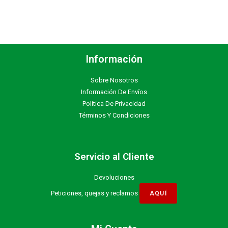
Información
Sobre Nosotros
Información De Envíos
Política De Privacidad
Términos Y Condiciones
Servicio al Cliente
Devoluciones
Peticiones, quejas y reclamos