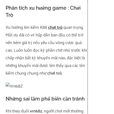
Phân tích xu hướng game :
Chơi
Trò
Xu hướng tìm kiếm K88
chơi trò
quan trọng.
Một ưu đãi có vẻ hấp dẫn ban đầu có thể trở
nên kém giá trị nếu yêu cầu vòng cược quá
cao. Luôn luôn đọc kỹ phần chữ nhỏ trước khi
chấp nhận bất kỳ khuyến mãi nào, đặc biệt là
những khuyến mãi được tìm thấy qua các tìm
kiếm chung chung như
chơi trò
.
Những sai lầm phổ biến cần tránh
Khi theo đuổi
vn168z
, người chơi mới thường