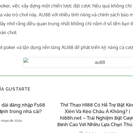
 poker, việc xây dựng một chiến lược đặt cược hiệu quả không ch
a vào trò chơi này. AU88 với nhiều tính năng và chính sách bảo 
Hãy nhớ rằng điều quan trọng nhất không chỉ nằm ở số tiền bạn
án chơi.
ơi poker và tận dụng nền tảng AU88 để phát triển kỹ năng cá cượ
ÍA GUSTARTE
u dài đăng nhập F168
Thể Thao HI88 Có Hỗ Trợ Đặt Kè
ịnh trong nhà cái?
Xiên Và Kèo Châu Á Không? |
hi88h.net – Trải Nghiệm Đặt Cượ
e mayo de 2024
Đỉnh Cao Với Nhiều Lựa Chọn Thú