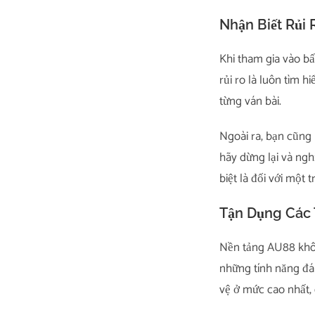
Nhận Biết Rủi
Khi tham gia vào bấ
rủi ro là luôn tìm h
từng ván bài.
Ngoài ra, bạn cũng 
hãy dừng lại và ngh
biệt là đối với một 
Tận Dụng Các 
Nền tảng AU88 không
những tính năng đán
vệ ở mức cao nhất, 