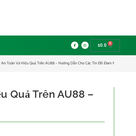
0
0.0
$
r An Toàn Và Hiệu Quả Trên AU88 – Hướng Dẫn Cho Các Tín Đồ Đam Mê
ệu Quả Trên AU88 –