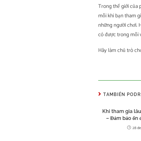
Trong thế giới của
mỗi khi bạn tham gi
những người chơi. 
có được trong mỗi v
Hãy làm chủ trò ch
TAMBIÉN PODR
Khi tham gia lâ
– Đảm bảo ổn đ
28 d