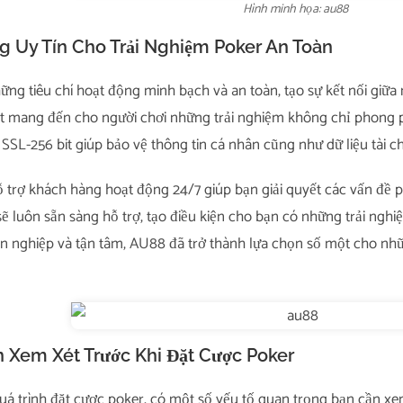
Hình minh họa: au88
g Uy Tín Cho Trải Nghiệm Poker An Toàn
ững tiêu chí hoạt động minh bạch và an toàn, tạo sự kết nối giữa 
 mang đến cho người chơi những trải nghiệm không chỉ phong p
a SSL-256 bit giúp bảo vệ thông tin cá nhân cũng như dữ liệu tài 
 trợ khách hàng hoạt động 24/7 giúp bạn giải quyết các vấn đề 
sẽ luôn sẵn sàng hỗ trợ, tạo điều kiện cho bạn có những trải nghi
 nghiệp và tận tâm, AU88 đã trở thành lựa chọn số một cho nhữn
n Xem Xét Trước Khi Đặt Cược Poker
uá trình đặt cược poker, có một số yếu tố quan trọng bạn cần xe