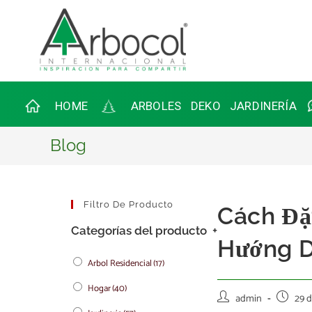
HOME
ARBOLES
DEKO
JARDINERÍA
Blog
Filtro De Producto
Cách Đặ
Categorías del producto
+
Hướng D
Arbol Residencial
(17)
Hogar
(40)
admin
29 