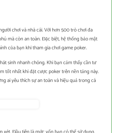
người chơi và nhà cái. Với hơn 500 trò chơi đa
hú mà còn an toàn. Đặc biệt, hệ thống bảo mật
chính của bạn khi tham gia chơi game poker.
phát sinh nhanh chóng. Khi bạn cảm thấy cần tư
ệm tốt nhất khi đặt cược poker trên nền tảng này.
g ai yêu thích sự an toàn và hiệu quả trong cá
m xét. Đầu tiên là mức vốn bạn có thể sử dụng.