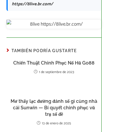
https://8live.br.com/
TAMBIÉN PODRÍA GUSTARTE
Chiến Thuật Chinh Phục Nổ Hũ Go88
1 de septiembre de 2023
Mơ thấy lạc đường đánh số gì cùng nhà
cái Sunwin — Bí quyết chinh phục vũ
trụ số đề
13 de enero de 2025