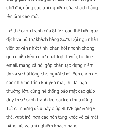
chờ đợi, nâng cao trải nghiệm của khách hàng
lên tầm cao mới.
Lợi thế cạnh tranh của 8LIVE còn thể hiện qua
dịch vụ hỗ trợ khách hàng 24/7. Đội ngũ nhân
viên tư vấn nhiệt tình, phản hồi nhanh chóng
qua nhiều kênh như chat trực tuyến, hotline,
email, mạng xã hội góp phần tạo dựng niềm
tin và sự hài lòng cho người chơi. Bên cạnh đó,
các chương trình khuyến mãi, ưu đãi nạp
thưởng lớn, cùng hệ thống bảo mật cao giúp
duy trì sự cạnh tranh lâu dài trên thị trường.
Tất cả những điều này giúp 8LIVE giữ vững vị
thế, vượt trội hơn các nền tảng khác về cả mặt
năng lực và trải nghiệm khách hàng.