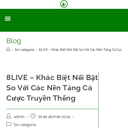
Blog
>
Sin categoría
>
8LIVE – Khác Biệt Nổi Bật So Với Các Nền Tảng Cá Cược 
8LIVE – Khác Biệt Nổi Bật
So Với Các Nền Tảng Cá
Cược Truyền Thống
admin
29 de abril de 2024
Sin categoría