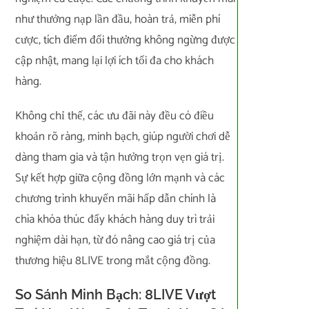
như thưởng nạp lần đầu, hoàn trả, miễn phí
cược, tích điểm đổi thưởng không ngừng được
cập nhật, mang lại lợi ích tối đa cho khách
hàng.
Không chỉ thế, các ưu đãi này đều có điều
khoản rõ ràng, minh bạch, giúp người chơi dễ
dàng tham gia và tận hưởng trọn vẹn giá trị.
Sự kết hợp giữa cộng đồng lớn mạnh và các
chương trình khuyến mãi hấp dẫn chính là
chìa khóa thúc đẩy khách hàng duy trì trải
nghiệm dài hạn, từ đó nâng cao giá trị của
thương hiệu 8LIVE trong mắt cộng đồng.
So Sánh Minh Bạch: 8LIVE Vượt