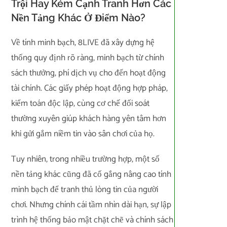
Trội Hay Kém Cạnh Tranh Hơn Các
Nền Tảng Khác Ở Điểm Nào?
Về tính minh bạch, 8LIVE đã xây dựng hệ
thống quy định rõ ràng, minh bạch từ chính
sách thưởng, phí dịch vụ cho đến hoạt động
tài chính. Các giấy phép hoạt động hợp pháp,
kiểm toán độc lập, cùng cơ chế đối soát
thường xuyên giúp khách hàng yên tâm hơn
khi gửi gắm niềm tin vào sân chơi của họ.
Tuy nhiên, trong nhiều trường hợp, một số
nền tảng khác cũng đã cố gắng nâng cao tính
minh bạch để tranh thủ lòng tin của người
chơi. Nhưng chính cái tầm nhìn dài hạn, sự lập
trình hệ thống bảo mật chặt chẽ và chính sách