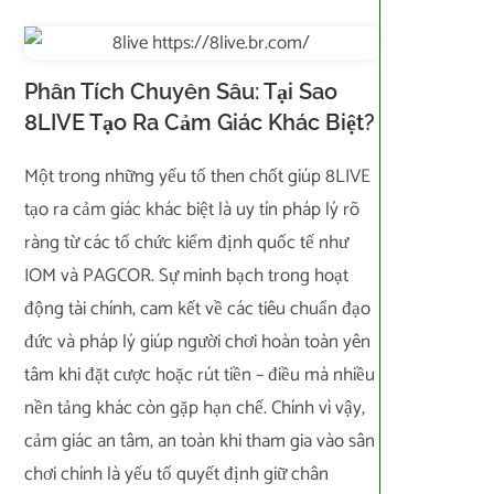
Phân Tích Chuyên Sâu: Tại Sao
8LIVE Tạo Ra Cảm Giác Khác Biệt?
Một trong những yếu tố then chốt giúp 8LIVE
tạo ra cảm giác khác biệt là uy tín pháp lý rõ
ràng từ các tổ chức kiểm định quốc tế như
IOM và PAGCOR. Sự minh bạch trong hoạt
động tài chính, cam kết về các tiêu chuẩn đạo
đức và pháp lý giúp người chơi hoàn toàn yên
tâm khi đặt cược hoặc rút tiền – điều mà nhiều
nền tảng khác còn gặp hạn chế. Chính vì vậy,
cảm giác an tâm, an toàn khi tham gia vào sân
chơi chính là yếu tố quyết định giữ chân