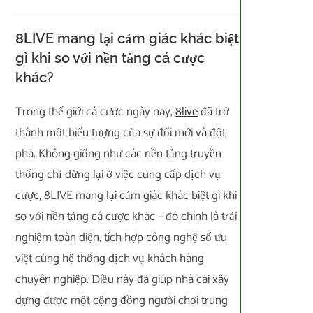
8LIVE mang lại cảm giác khác biệt
gì khi so với nền tảng cá cược
khác?
Trong thế giới cá cược ngày nay,
8live
đã trở
thành một biểu tượng của sự đổi mới và đột
phá. Không giống như các nền tảng truyền
thống chỉ dừng lại ở việc cung cấp dịch vụ
cược, 8LIVE mang lại cảm giác khác biệt gì khi
so với nền tảng cá cược khác – đó chính là trải
nghiệm toàn diện, tích hợp công nghệ số ưu
việt cùng hệ thống dịch vụ khách hàng
chuyên nghiệp. Điều này đã giúp nhà cái xây
dựng được một cộng đồng người chơi trung