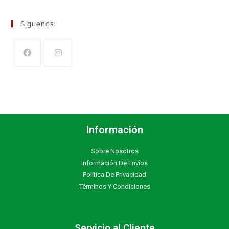
Síguenos:
Información
Sobre Nosotros
Información De Envíos
Política De Privacidad
Términos Y Condiciones
Servicio al Cliente