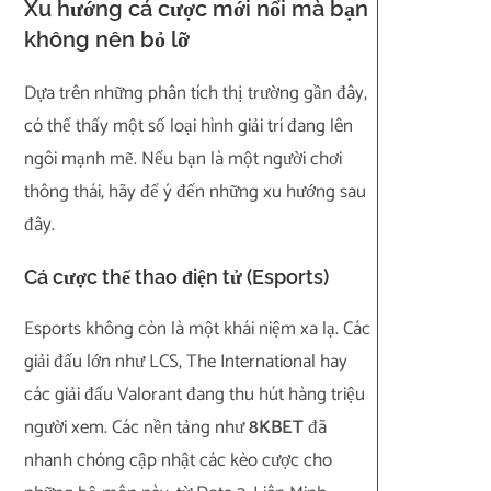
Xu hướng cá cược mới nổi mà bạn
không nên bỏ lỡ
Dựa trên những phân tích thị trường gần đây,
có thể thấy một số loại hình giải trí đang lên
ngôi mạnh mẽ. Nếu bạn là một người chơi
thông thái, hãy để ý đến những xu hướng sau
đây.
Cá cược thể thao điện tử (Esports)
Esports không còn là một khái niệm xa lạ. Các
giải đấu lớn như LCS, The International hay
các giải đấu Valorant đang thu hút hàng triệu
người xem. Các nền tảng như
8KBET
đã
nhanh chóng cập nhật các kèo cược cho