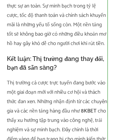
thực sự an toàn. Sự minh bạch trong tỷ lệ
cược, tốc độ thanh toán và chính sách khuyến
mãi là những yếu tố sống còn. Một nền tảng
tốt sẽ không bao giờ có những điều khoản mơ
hồ hay gây khó dễ cho người chơi khi rút tiền.
Kết luận: Thị trường đang thay đổi,
bạn đã sẵn sàng?
Thị trường cá cược trực tuyến đang bước vào
một giai đoạn mới với nhiều cơ hội và thách
thức đan xen. Những nhận định từ các chuyên
gia và các nền tảng hàng đầu như
8KBET
cho
thấy xu hướng tập trung vào công nghệ, trải
nghiệm và sự minh bạch. Đây chính là thời
điểm vàng để bạn trang bị cho mình kiến thức