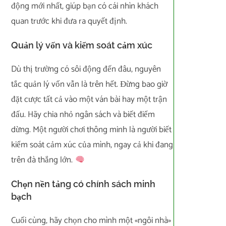
động mới nhất, giúp bạn có cái nhìn khách
quan trước khi đưa ra quyết định.
Quản lý vốn và kiểm soát cảm xúc
Dù thị trường có sôi động đến đâu, nguyên
tắc quản lý vốn vẫn là trên hết. Đừng bao giờ
đặt cược tất cả vào một ván bài hay một trận
đấu. Hãy chia nhỏ ngân sách và biết điểm
dừng. Một người chơi thông minh là người biết
kiểm soát cảm xúc của mình, ngay cả khi đang
trên đà thắng lớn.
Chọn nền tảng có chính sách minh
bạch
Cuối cùng, hãy chọn cho mình một «ngôi nhà»