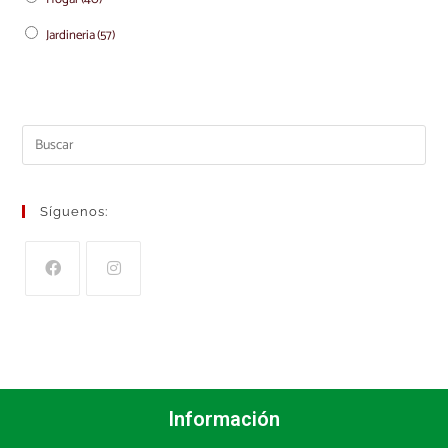
Jardineria
(57)
Síguenos:
Información