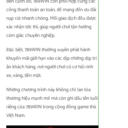
Bên cạnh đó, 789WIN còn phối hợp cùng các
cổng thanh toán an toàn, để mang đến ưu đãi
nạp rút nhanh chóng. Mỗi giao dịch đều được
xác nhận tức thì, giúp người chơi tận hưởng
cảm giác chuyên nghiệp.
Đặc biệt, 789WIN thường xuyên phát hành
khuyến mãi giới hạn vào các dịp những dịp tri
ân khách hàng, nơi người chơi có cơ hội rinh
xe, vàng, tiền mặt.
Những chương trình này không chỉ lan tỏa
thương hiệu mạnh mẽ mà còn ghi dấu tên tuổi
riêng của 789WIN trong cộng đồng game thủ
Việt Nam.