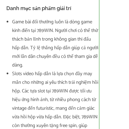
Danh mục sản phẩm giải trí
Game bài đổi thưởng luôn là dòng game
kinh điển tại 789WIN. Người chơi có thể thử
thách bản lĩnh trong không gian thi đấu
hấp dẫn. Tỷ lệ thắng hấp dẫn giúp cả người
mới lẫn dân chuyên đều có thể tham gia dễ
dàng.
Slots video hấp dẫn là lựa chọn đầy may
mắn cho những ai yêu thích trải nghiệm hồi
hộp. Các tựa slot tại 789WIN được tối ưu
hiệu ứng hình ảnh, từ nhiều phong cách từ
vintage đến futuristic, mang đến cảm giác
vừa hồi hộp vừa hấp dẫn. Đặc biệt, 789WIN
còn thường xuyên tặng free spin, giúp