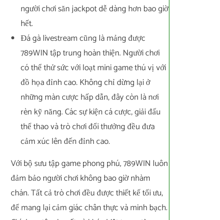
người chơi săn jackpot dễ dàng hơn bao giờ
hết.
Đá gà livestream cũng là mảng được
789WIN tập trung hoàn thiện. Người chơi
có thể thử sức với loạt mini game thú vị với
đồ họa đỉnh cao. Không chỉ dừng lại ở
những màn cược hấp dẫn, đây còn là nơi
rèn kỹ năng. Các sự kiện cá cược, giải đấu
thể thao và trò chơi đổi thưởng đều đưa
cảm xúc lên đến đỉnh cao.
Với bộ sưu tập game phong phú, 789WIN luôn
đảm bảo người chơi không bao giờ nhàm
chán. Tất cả trò chơi đều được thiết kế tối ưu,
để mang lại cảm giác chân thực và minh bạch.