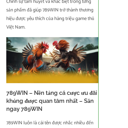
Chính sự tâm huyết và khác biệt trong từng
sản phẩm đã giúp 789WIN trở thành thương
hiệu được yêu thích của hàng triệu game thủ
Việt Nam.
789WIN – Nền tảng cá cược ưu đãi
khủng được quan tâm nhất – Săn
ngay 789WIN
789WIN luôn là cái tên được nhắc nhiều đến