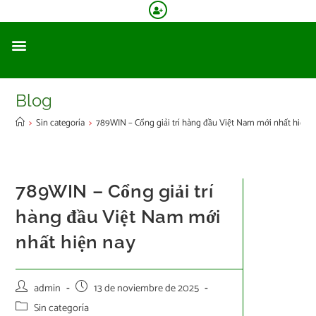
Blog
>
Sin categoría
>
789WIN – Cổng giải trí hàng đầu Việt Nam mới nhất hiện 
789WIN – Cổng giải trí
hàng đầu Việt Nam mới
nhất hiện nay
admin
13 de noviembre de 2025
Sin categoría