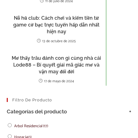
11 de julio de 2024
Nỗ hũ club: Cách chơi và kiếm tiền từ
game cờ bạc trực tuyến hấp dẫn nhất
hiện nay
13 de octubre de 2025
Mơ thấy trâu đánh con gì cùng nhà cái
Lode88 – Bí quyết giải mã giấc mơ và
vận may đổi đời
17 de mayo de 2024
Filtro De Producto
Categorías del producto
+
Arbol Residencial
(17)
Hogar
(40)