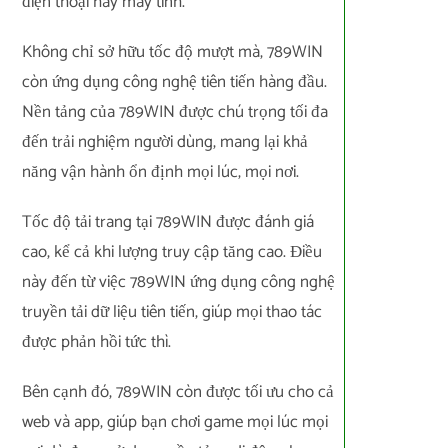
điện thoại hay máy tính.
Không chỉ sở hữu tốc độ mượt mà, 789WIN
còn ứng dụng công nghệ tiên tiến hàng đầu.
Nền tảng của 789WIN được chú trọng tối đa
đến trải nghiệm người dùng, mang lại khả
năng vận hành ổn định mọi lúc, mọi nơi.
Tốc độ tải trang tại 789WIN được đánh giá
cao, kể cả khi lượng truy cập tăng cao. Điều
này đến từ việc 789WIN ứng dụng công nghệ
truyền tải dữ liệu tiên tiến, giúp mọi thao tác
được phản hồi tức thì.
Bên cạnh đó, 789WIN còn được tối ưu cho cả
web và app, giúp bạn chơi game mọi lúc mọi