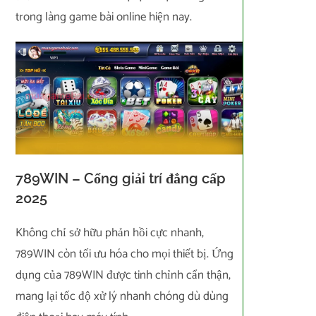
trong làng game bài online hiện nay.
789WIN – Cổng giải trí đẳng cấp
2025
Không chỉ sở hữu phản hồi cực nhanh,
789WIN còn tối ưu hóa cho mọi thiết bị. Ứng
dụng của 789WIN được tinh chỉnh cẩn thận,
mang lại tốc độ xử lý nhanh chóng dù dùng