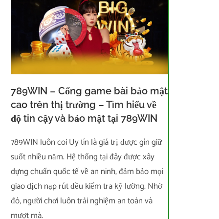
789WIN – Cổng game bài bảo mật
cao trên thị trường – Tìm hiểu về
độ tin cậy và bảo mật tại 789WIN
789WIN luôn coi Uy tín là giá trị được gìn giữ
suốt nhiều năm. Hệ thống tại đây được xây
dựng chuẩn quốc tế về an ninh, đảm bảo mọi
giao dịch nạp rút đều kiểm tra kỹ lưỡng. Nhờ
đó, người chơi luôn trải nghiệm an toàn và
mượt mà.