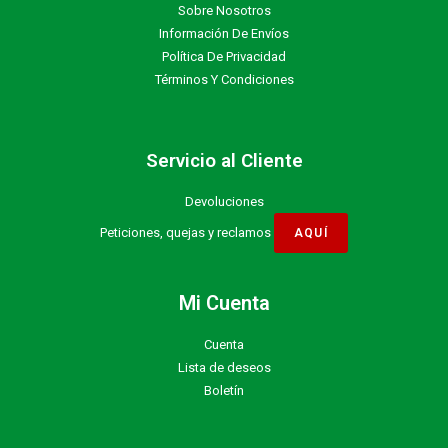
Sobre Nosotros
Información De Envíos
Política De Privacidad
Términos Y Condiciones
Servicio al Cliente
Devoluciones
Peticiones, quejas y reclamos
Mi Cuenta
Cuenta
Lista de deseos
Boletín