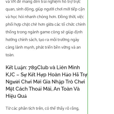
và VR để mang đến trải nghiệm hỗ trợ trực
quan, sinh động, giúp người chơi mới tiếp cận
và học hỏi nhanh chóng hơn. Đồng thời, việc
phối hợp chặt chẽ hơn giữa các tổ chức chính
thống trong ngành game cũng sẽ giúp định
hướng chính sách, tạo ra môi trường ngày
càng lành mạnh, phát triển bền vững và an
toàn.
Kết Luận: 789Club và Liên Minh
KJC – Sự Kết Hợp Hoàn Hảo Hỗ Trợ
Người Chơi Mới Gia Nhập Trò Chơi
Một Cách Thoải Mái, An Toàn Và
Hiệu Quả
Từ các phân tích trên, có thể thấy rõ rằng,