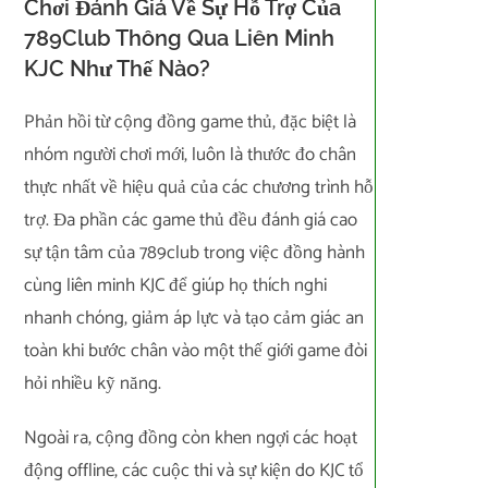
Chơi Đánh Giá Về Sự Hỗ Trợ Của
789Club Thông Qua Liên Minh
KJC Như Thế Nào?
Phản hồi từ cộng đồng game thủ, đặc biệt là
nhóm người chơi mới, luôn là thước đo chân
thực nhất về hiệu quả của các chương trình hỗ
trợ. Đa phần các game thủ đều đánh giá cao
sự tận tâm của 789club trong việc đồng hành
cùng liên minh KJC để giúp họ thích nghi
nhanh chóng, giảm áp lực và tạo cảm giác an
toàn khi bước chân vào một thế giới game đòi
hỏi nhiều kỹ năng.
Ngoài ra, cộng đồng còn khen ngợi các hoạt
động offline, các cuộc thi và sự kiện do KJC tổ