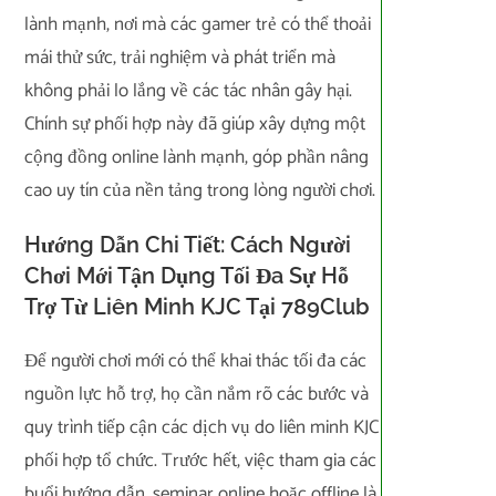
lành mạnh, nơi mà các gamer trẻ có thể thoải
mái thử sức, trải nghiệm và phát triển mà
không phải lo lắng về các tác nhân gây hại.
Chính sự phối hợp này đã giúp xây dựng một
cộng đồng online lành mạnh, góp phần nâng
cao uy tín của nền tảng trong lòng người chơi.
Hướng Dẫn Chi Tiết: Cách Người
Chơi Mới Tận Dụng Tối Đa Sự Hỗ
Trợ Từ Liên Minh KJC Tại 789Club
Để người chơi mới có thể khai thác tối đa các
nguồn lực hỗ trợ, họ cần nắm rõ các bước và
quy trình tiếp cận các dịch vụ do liên minh KJC
phối hợp tổ chức. Trước hết, việc tham gia các
buổi hướng dẫn, seminar online hoặc offline là