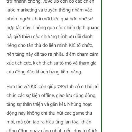
trợ nhanh chóng, 789club còn có các chiến
lược marketing và truyền thông nhắm vào
nhóm người chơi mới hiệu quả hơn nhờ sự
hợp tác này. Thông qua các chiến dịch quảng
bá, giới thiệu các chương trình ưu đãi dành
riêng cho tân thủ do liên minh KJC tổ chức,
nền tảng này đã tạo ra nhiều điểm chạm cảm
xúc tích cực, kích thích sự tò mò và tham gia
của đông đảo khách hàng tiềm năng.
Hợp tác với KJC còn giúp 789club có cơ hội tổ
chức các sự kiện offline, giao lưu cộng đồng,
tăng sự thân thiện và gắn kết. Những hoạt
động này không chỉ thu hút các game thủ
mới, mà còn tạo ra hiệu ứng lan tỏa, khiến
cộng đồng ngày càng phát triển, duy trì được