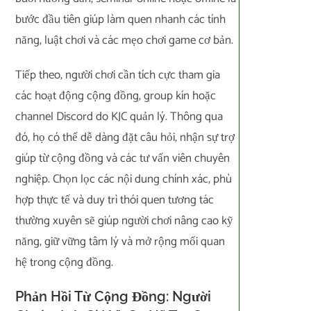
bước đầu tiên giúp làm quen nhanh các tính
năng, luật chơi và các mẹo chơi game cơ bản.
Tiếp theo, người chơi cần tích cực tham gia
các hoạt động cộng đồng, group kín hoặc
channel Discord do KJC quản lý. Thông qua
đó, họ có thể dễ dàng đặt câu hỏi, nhận sự trợ
giúp từ cộng đồng và các tư vấn viên chuyên
nghiệp. Chọn lọc các nội dung chính xác, phù
hợp thực tế và duy trì thói quen tương tác
thường xuyên sẽ giúp người chơi nâng cao kỹ
năng, giữ vững tâm lý và mở rộng mối quan
hệ trong cộng đồng.
Phản Hồi Từ Cộng Đồng: Người