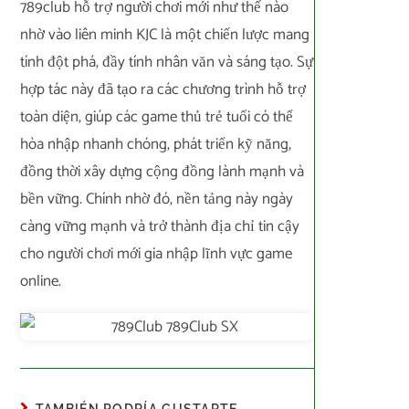
789club hỗ trợ người chơi mới như thế nào
nhờ vào liên minh KJC là một chiến lược mang
tính đột phá, đầy tính nhân văn và sáng tạo. Sự
hợp tác này đã tạo ra các chương trình hỗ trợ
toàn diện, giúp các game thủ trẻ tuổi có thể
hòa nhập nhanh chóng, phát triển kỹ năng,
đồng thời xây dựng cộng đồng lành mạnh và
bền vững. Chính nhờ đó, nền tảng này ngày
càng vững mạnh và trở thành địa chỉ tin cậy
cho người chơi mới gia nhập lĩnh vực game
online.