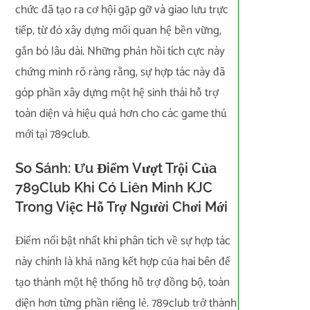
chức đã tạo ra cơ hội gặp gỡ và giao lưu trực
tiếp, từ đó xây dựng mối quan hệ bền vững,
gắn bó lâu dài. Những phản hồi tích cực này
chứng minh rõ ràng rằng, sự hợp tác này đã
góp phần xây dựng một hệ sinh thái hỗ trợ
toàn diện và hiệu quả hơn cho các game thủ
mới tại 789club.
So Sánh: Ưu Điểm Vượt Trội Của
789Club Khi Có Liên Minh KJC
Trong Việc Hỗ Trợ Người Chơi Mới
Điểm nổi bật nhất khi phân tích về sự hợp tác
này chính là khả năng kết hợp của hai bên để
tạo thành một hệ thống hỗ trợ đồng bộ, toàn
diện hơn từng phần riêng lẻ. 789club trở thành