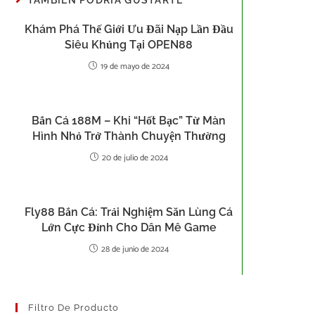
TAMBIÉN PODRÍA GUSTARTE
Khám Phá Thế Giới Ưu Đãi Nạp Lần Đầu
Siêu Khủng Tại OPEN88
19 de mayo de 2024
Bắn Cá 188M – Khi “Hốt Bạc” Từ Màn
Hình Nhỏ Trở Thành Chuyện Thường
20 de julio de 2024
Fly88 Bắn Cá: Trải Nghiệm Săn Lùng Cá
Lớn Cực Đỉnh Cho Dân Mê Game
28 de junio de 2024
Filtro De Producto