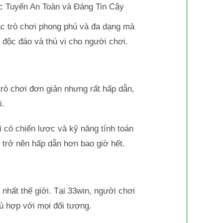
ác trò chơi phong phú và đa dạng mà
 độc đáo và thú vị cho người chơi.
trò chơi đơn giản nhưng rất hấp dẫn,
i.
có chiến lược và kỹ năng tính toán
i trở nên hấp dẫn hơn bao giờ hết.
 nhất thế giới. Tại 33win, người chơi
ù hợp với mọi đối tượng.