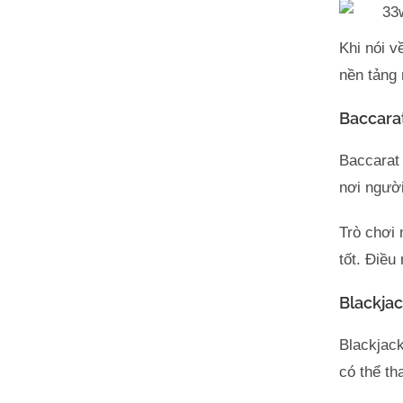
Khi nói v
nền tảng 
Baccara
Baccarat 
nơi người
Trò chơi
tốt. Điều
Blackja
Blackjack
có thể th