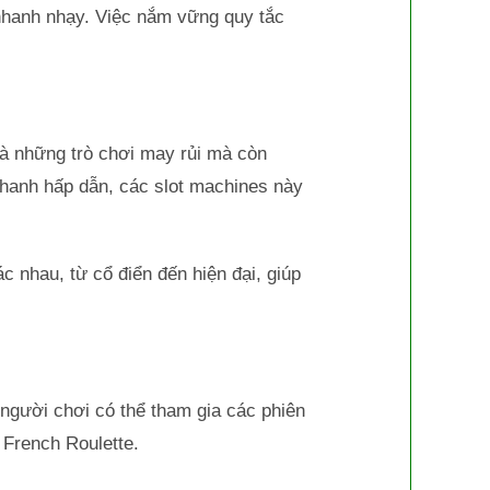
nhanh nhạy. Việc nắm vững quy tắc
.
à những trò chơi may rủi mà còn
 thanh hấp dẫn, các slot machines này
 nhau, từ cổ điển đến hiện đại, giúp
, người chơi có thể tham gia các phiên
 French Roulette.