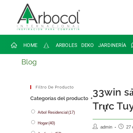
HOME
ARBOLES
DEKO
JARDINERÍA
Blog
Filtro De Producto
33win sả
Categorías del producto
+
Trực Tu
Arbol Residencial
(17)
Hogar
(40)
admin
27 