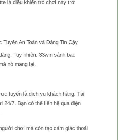
te là điều khiến trò chơi này trở
 dàng. Tuy nhiên, 33win sảnh bạc
 mà nó mang lại.
ực tuyến là dịch vụ khách hàng. Tại
 24/7. Bạn có thể liên hệ qua điện
.
 người chơi mà còn tạo cảm giác thoải