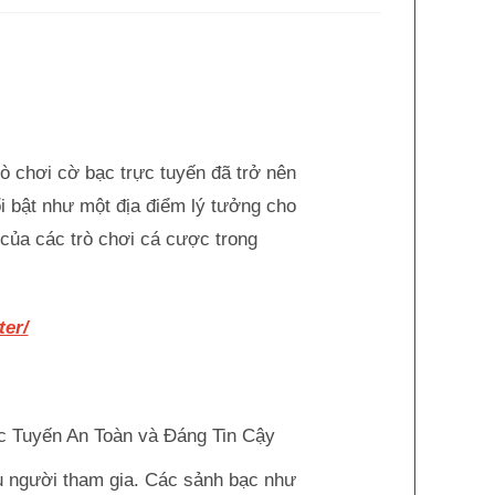
rò chơi cờ bạc trực tuyến đã trở nên
i bật như một địa điểm lý tưởng cho
của các trò chơi cá cược trong
ter/
ều người tham gia. Các sảnh bạc như