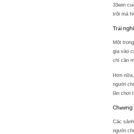
33win cun
trội mà h
Trải ngh
Một trong
gia vào c
chỉ cần m
Hơn nữa, 
người chơ
lần chơi 
Chương 
Các sảnh 
người chơ