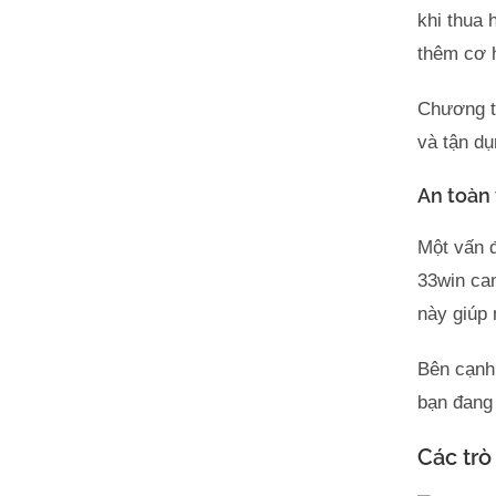
khi thua 
thêm cơ h
Chương tr
và tận dụ
An toàn 
Một vấn đ
33win cam
này giúp 
Bên cạnh 
bạn đang 
Các trò