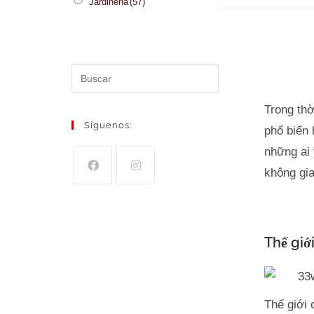
Jardineria
(57)
Trong thờ
Síguenos:
phổ biến 
những ai 
không gia
Thế giớ
Thế giới 