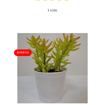
1
vote.
¡OFERTA!