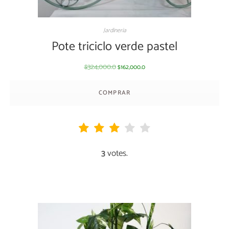
Jardineria
Pote triciclo verde pastel
324,000.0
162,000.0
$
$
COMPRAR
3
votes.