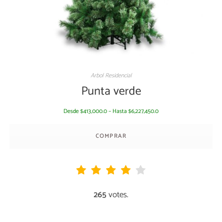
Arbol Residencial
Punta verde
Desde
413,000.0
–
Hasta
6,227,450.0
$
$
COMPRAR
265
votes.