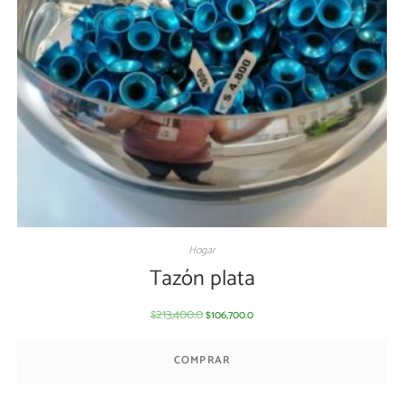
Hogar
Tazón plata
213,400.0
106,700.0
$
$
COMPRAR