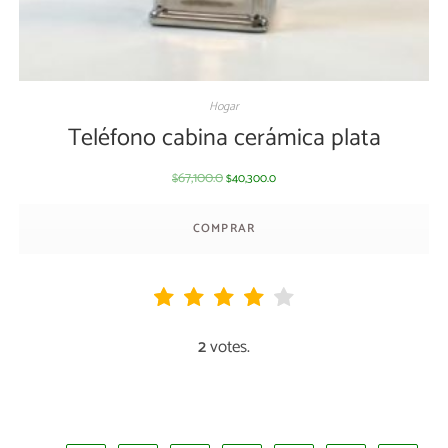
Hogar
Teléfono cabina cerámica plata
67,100.0
40,300.0
$
$
COMPRAR
2
votes.