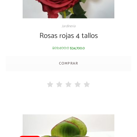
Jardineria
Rosas rojas 4 tallos
69,400.0
34,700.0
$
$
COMPRAR