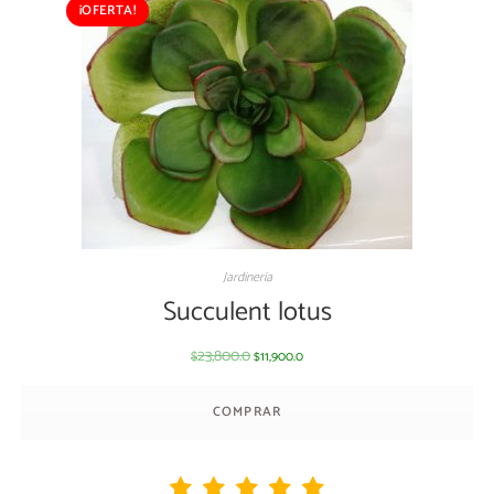
¡OFERTA!
Jardineria
Succulent lotus
23,800.0
11,900.0
$
$
COMPRAR