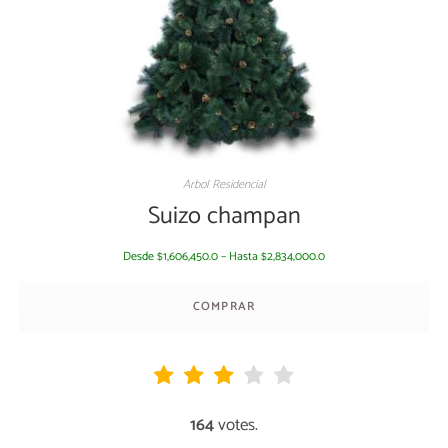
Arbol Residencial
Suizo champan
Desde
1,606,450.0
–
Hasta
2,834,000.0
$
$
COMPRAR
164
votes.