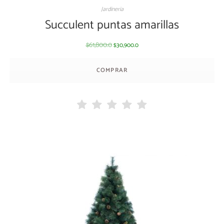
Jardineria
Succulent puntas amarillas
61,800.0
30,900.0
$
$
COMPRAR
AGOTADO