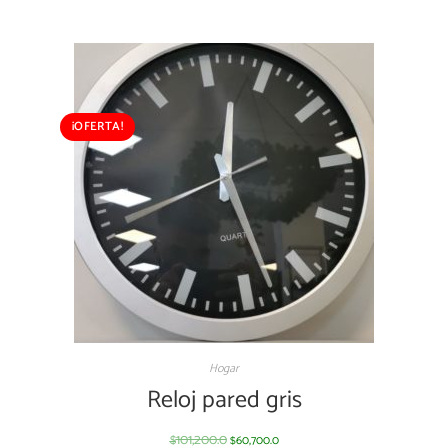
¡OFERTA!
Hogar
Reloj pared gris
101,200.0
60,700.0
$
$