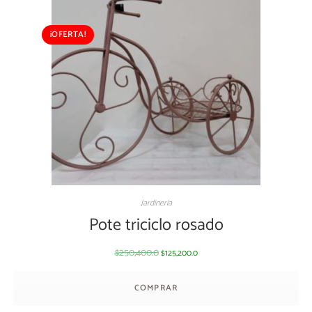
¡OFERTA!
Jardineria
Pote triciclo rosado
250,400.0
125,200.0
$
$
COMPRAR