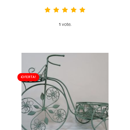
1
vote.
¡OFERTA!