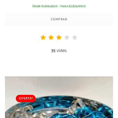
Desde
1,606,450.0
–
Hasta
2,834,000.0
$
$
COMPRAR
35
votes.
¡OFERTA!