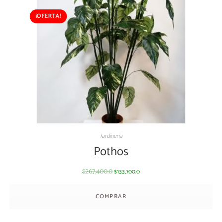
¡OFERTA!
Jardineria
Pothos
267,400.0
133,700.0
$
$
COMPRAR