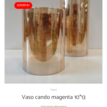
¡OFERTA!
Hogar
Vaso cando magenta 10*13
123,450.0
92,600.0
$
$