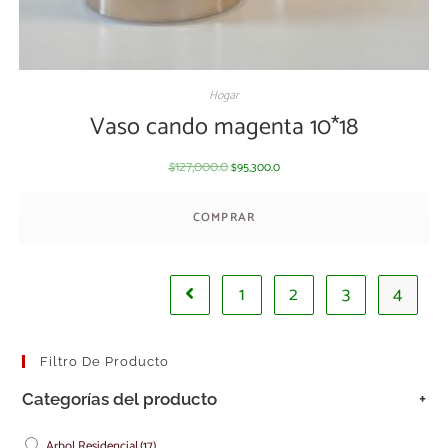
Hogar
Vaso cando magenta 10*18
127,000.0
95,300.0
$
$
COMPRAR
1
2
3
4
Filtro De Producto
Categorías del producto
+
Arbol Residencial
(17)