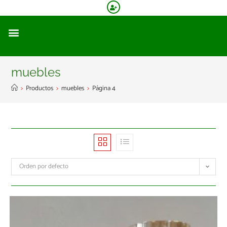
muebles
>
Productos
>
muebles
>
Página 4
Orden por defecto