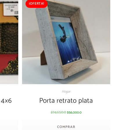
¡OFERTA!
Hogar
 4×6
Porta retrato plata
74,650.0
56,000.0
$
$
COMPRAR