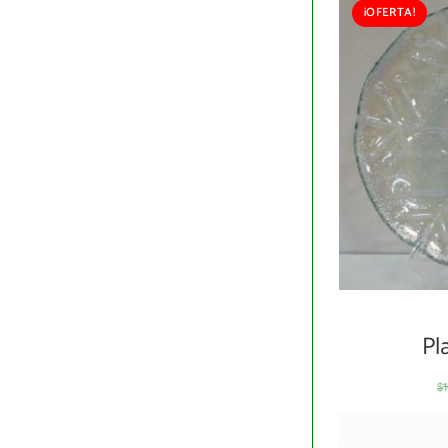
¡OFERTA!
Pl
$