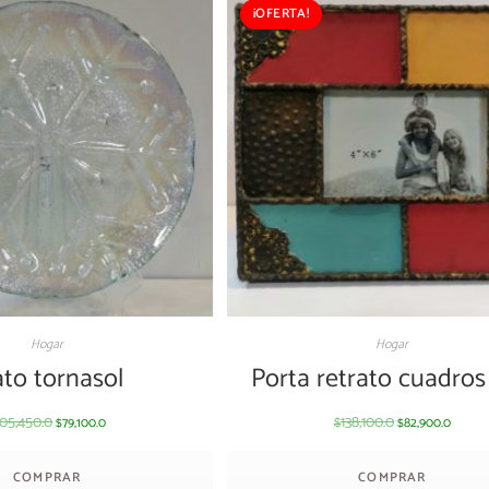
¡OFERTA!
Hogar
Hogar
ato tornasol
Porta retrato cuadros
105,450.0
138,100.0
79,100.0
82,900.0
$
$
$
COMPRAR
COMPRAR