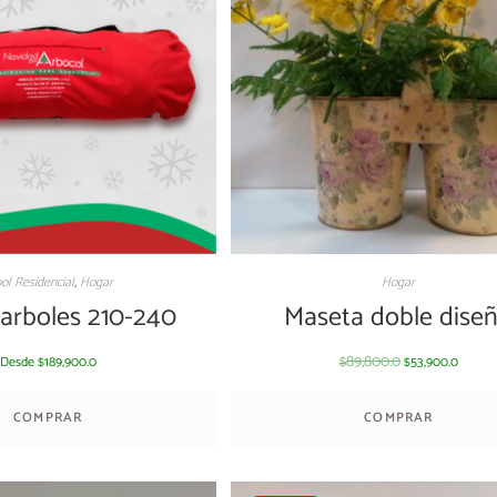
ol Residencial
,
Hogar
Hogar
 arboles 210-240
Maseta doble dise
89,800.0
Desde
189,900.0
53,900.0
$
$
$
COMPRAR
COMPRAR