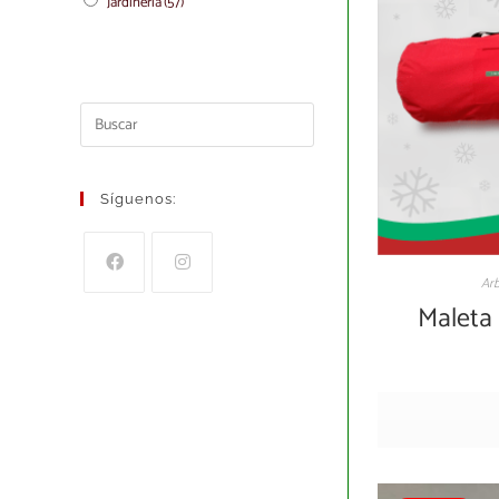
Jardineria
(57)
Síguenos:
Arb
Maleta