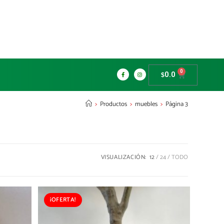
0
0.0
$
>
Productos
>
muebles
>
Página 3
VISUALIZACIÓN:
12
24
TODO
¡OFERTA!