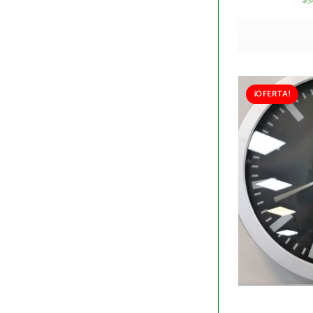
3
$
¡OFERTA!