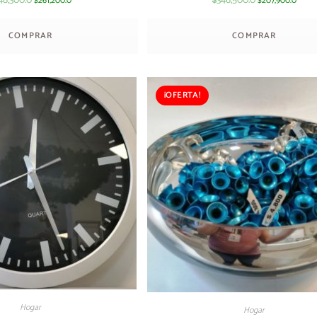
48,300.0
346,500.0
261,200.0
207,900.0
$
$
$
COMPRAR
COMPRAR
¡OFERTA!
Hogar
Hogar