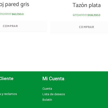
oj pared gris
Tazón plata
101,200.0
60,700.0
213,400.0
106,700.0
$
$
$
COMPRAR
COMPRAR
Cliente
Mi Cuenta
Cuenta
s y reclamos
Lista de deseos
Boletín