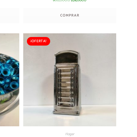
68,000.0
34,000.0
$
$
COMPRAR
¡OFERTA!
Hogar