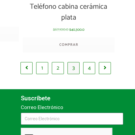
Teléfono cabina cerámica
plata
67,100.0
40,300.0
$
$
COMPRAR
1
2
3
4
Suscríbete
Correo Electrónico