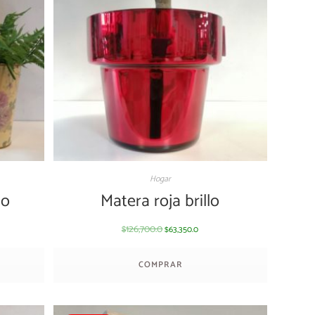
Hogar
ño
Matera roja brillo
126,700.0
63,350.0
$
$
COMPRAR