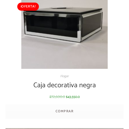
¡OFERTA!
Hogar
Caja decorativa negra
72,600.0
43,550.0
$
$
COMPRAR