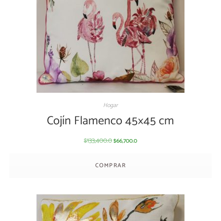
Hogar
Cojín Flamenco 45×45 cm
133,400.0
66,700.0
$
$
COMPRAR