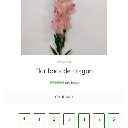
Jardineria
Flor boca de dragon
31,600.0
15,800.0
$
$
COMPRAR
1
2
3
4
5
6